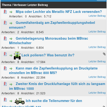
Thema
/
Verfasser
Letzter Beitrag
Mipa oder Lechler als Metallic NFZ Lack verwenden?
0
5.712
Gummifaltenbalg am Zapfwellenkupplungshebel
erneuern?
2
8.545
Getriebelagerung Motorausbau beim MBtrac
Mittelschalter
1
6.804
Lack polieren? Was benutzt ihr?
8
17.584
Kann man die Zapfwellenkupplung an Druckplatte
einstellen im MBtrac 800 MS?
8
22.394
Zweiter Kreis der Druckluftanlage füllt sich zu langsam
im MBtrac 1000
8
21.523
Ich suche die Teilenummer für den
Allradschalter (Griff) 443