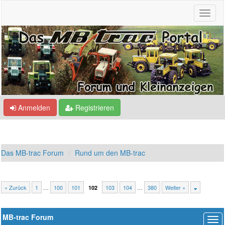
Anmelden
Registrieren
Das MB-trac Forum
Rund um den MB-trac
« Zurück
1
…
100
101
103
104
…
380
Weiter »
102
MB-trac Forum