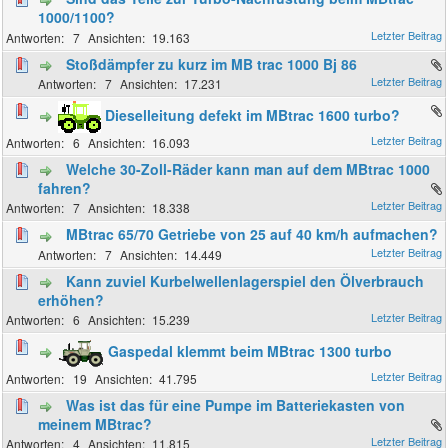
1000/1100?
7
19.163
Stoßdämpfer zu kurz im MB trac 1000 Bj 86
7
17.231
Dieselleitung defekt im MBtrac 1600 turbo?
6
16.093
Welche 30-Zoll-Räder kann man auf dem MBtrac 1000
fahren?
7
18.338
MBtrac 65/70 Getriebe von 25 auf 40 km/h aufmachen?
7
14.449
Kann zuviel Kurbelwellenlagerspiel den Ölverbrauch
erhöhen?
6
15.239
Gaspedal klemmt beim MBtrac 1300 turbo
19
41.795
Was ist das für eine Pumpe im Batteriekasten von
meinem MBtrac?
4
11.815