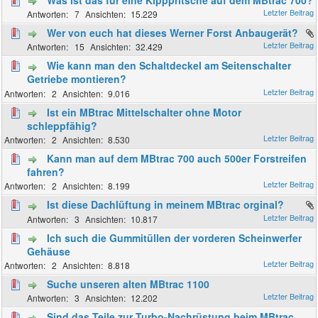
7
15.229
Wer von euch hat dieses Werner Forst Anbaugerät?
15
32.429
Wie kann man den Schaltdeckel am Seitenschalter
Getriebe montieren?
2
9.016
Ist ein MBtrac Mittelschalter ohne Motor
schleppfähig?
2
8.530
Kann man auf dem MBtrac 700 auch 500er Forstreifen
fahren?
2
8.199
Ist diese Dachlüftung in meinem MBtrac orginal?
3
10.817
Ich such die Gummitüllen der vorderen Scheinwerfer
Gehäuse
2
8.818
Suche unseren alten MBtrac 1100
3
12.202
Sind das Teile zur Turbo-Nachrüstung beim MBtrac