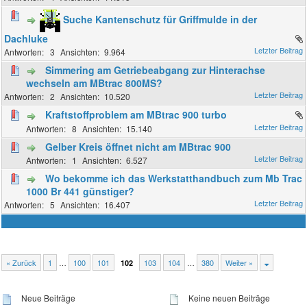
Suche Kantenschutz für Griffmulde in der
Dachluke
3
9.964
Simmering am Getriebeabgang zur Hinterachse
wechseln am MBtrac 800MS?
2
10.520
Kraftstoffproblem am MBtrac 900 turbo
8
15.140
Gelber Kreis öffnet nicht am MBtrac 900
1
6.527
Wo bekomme ich das Werkstatthandbuch zum Mb Trac
1000 Br 441 günstiger?
5
16.407
« Zurück
1
…
100
101
103
104
…
380
Weiter »
102
Neue Beiträge
Keine neuen Beiträge