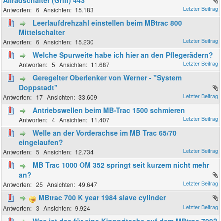
6
15.183
Leerlaufdrehzahl einstellen beim MBtrac 800
Mittelschalter
6
15.230
Welche Spurweite habe ich hier an den Pflegerädern?
5
11.687
Geregelter Oberlenker von Werner - "System
Doppstadt"
17
33.609
Antriebswellen beim MB-Trac 1500 schmieren
4
11.407
Welle an der Vorderachse im MB Trac 65/70
eingelaufen?
5
12.734
MB Trac 1000 OM 352 springt seit kurzem nicht mehr
an?
25
49.647
MBtrac 700 K year 1984 slave cylinder
3
9.924
Was ist das für eine Kipppritsche auf dem MBtrac 700?