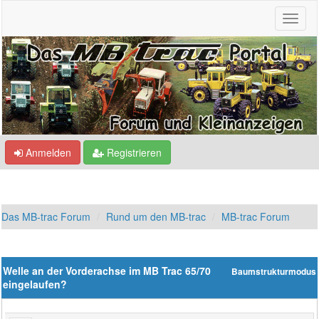
Anmelden
Registrieren
Das MB-trac Forum
Rund um den MB-trac
MB-trac Forum
Welle an der Vorderachse im MB Trac 65/70
Baumstrukturmodus
eingelaufen?