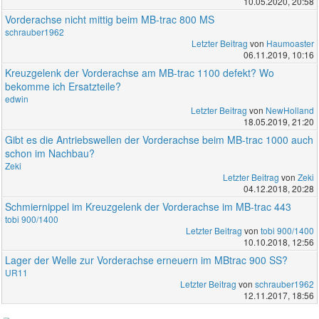
10.05.2020, 20:58
Vorderachse nicht mittig beim MB-trac 800 MS
schrauber1962
Letzter Beitrag
von
Haumoaster
06.11.2019, 10:16
Kreuzgelenk der Vorderachse am MB-trac 1100 defekt? Wo
bekomme ich Ersatzteile?
edwin
Letzter Beitrag
von
NewHolland
18.05.2019, 21:20
Gibt es die Antriebswellen der Vorderachse beim MB-trac 1000 auch
schon im Nachbau?
Zeki
Letzter Beitrag
von
Zeki
04.12.2018, 20:28
Schmiernippel im Kreuzgelenk der Vorderachse im MB-trac 443
tobi 900/1400
Letzter Beitrag
von
tobi 900/1400
10.10.2018, 12:56
Lager der Welle zur Vorderachse erneuern im MBtrac 900 SS?
UR11
Letzter Beitrag
von
schrauber1962
12.11.2017, 18:56