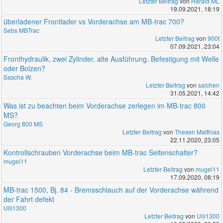
Letzter Beitrag
von
Harald ML
19.09.2021, 18:19
überladener Frontlader vs Vorderachse am MB-trac 700?
Sebs MBTrac
Letzter Beitrag
von
900t
07.09.2021, 23:04
Fronthydraulik, zwei Zylinder, alte Ausführung. Befestigung mit Welle
oder Bolzen?
Sascha W.
Letzter Beitrag
von
salchen
31.05.2021, 14:42
Was ist zu beachten beim Vorderachse zerlegen im MB-trac 800
MS?
Georg 800 MS
Letzter Beitrag
von
Thesen Matthias
22.11.2020, 23:05
Kontrollschrauben Vorderachse beim MB-trac Seitenschalter?
mugel11
Letzter Beitrag
von
mugel11
17.09.2020, 08:19
MB-trac 1500, Bj. 84 - Bremsschlauch auf der Vorderachse während
der Fahrt defekt
Ulli1300
Letzter Beitrag
von
Ulli1300