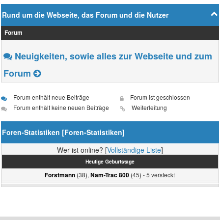
Rund um die Webseite, das Forum und die Nutzer
Forum
Neuigkeiten, sowie alles zur Webseite und zum
Forum
Forum enthält neue Beiträge
Forum ist geschlossen
Forum enthält keine neuen Beiträge
Weiterleitung
Foren-Statistiken [
Foren-Statistiken
]
Wer ist online? [
Vollständige Liste
]
Heutige Geburtstage
(38),
(45) - 5 versteckt
Forstmann
Nam-Trac 800