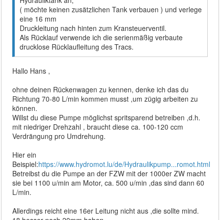
( möchte keinen zusätzlichen Tank verbauen ) und verlege
eine 16 mm
Druckleitung nach hinten zum Kransteuerventil.
Als Rücklauf verwende ich die serienmäßig verbaute
drucklose Rücklaufleitung des Tracs.
Hallo Hans ,
ohne deinen Rückenwagen zu kennen, denke ich das du
Richtung 70-80 L/min kommen musst ,um zügig arbeiten zu
können.
Willst du diese Pumpe möglichst spritsparend betreiben ,d.h.
mit niedriger Drehzahl , braucht diese ca. 100-120 ccm
Verdrängung pro Umdrehung.
Hier ein
Beispiel:
https://www.hydromot.lu/de/Hydraulikpump...romot.html
Betreibst du die Pumpe an der FZW mit der 1000er ZW macht
sie bei 1100 u/min am Motor, ca. 500 u/min ,das sind dann 60
L/min.
Allerdings reicht eine 16er Leitung nicht aus ,die sollte mind.
18 besser noch 20mm haben.