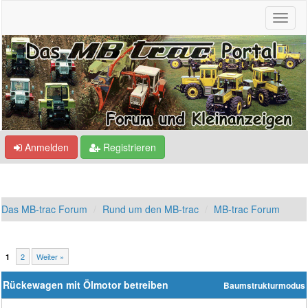
Anmelden
Registrieren
Das MB-trac Forum
Rund um den MB-trac
MB-trac Forum
2
Weiter »
1
Rückewagen mit Ölmotor betreiben
Baumstrukturmodus