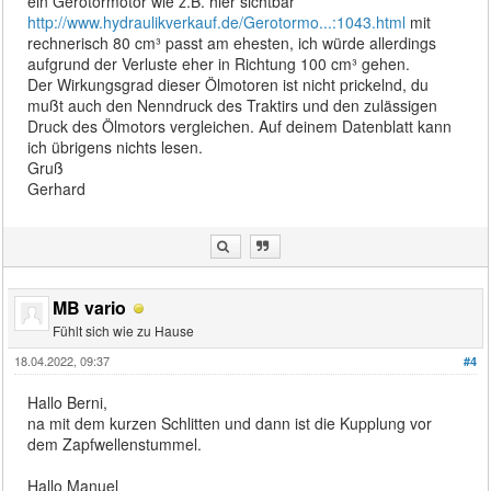
ein Gerotormotor wie z.B. hier sichtbar
http://www.hydraulikverkauf.de/Gerotormo...:1043.html
mit
rechnerisch 80 cm³ passt am ehesten, ich würde allerdings
aufgrund der Verluste eher in Richtung 100 cm³ gehen.
Der Wirkungsgrad dieser Ölmotoren ist nicht prickelnd, du
mußt auch den Nenndruck des Traktirs und den zulässigen
Druck des Ölmotors vergleichen. Auf deinem Datenblatt kann
ich übrigens nichts lesen.
Gruß
Gerhard
MB vario
Fühlt sich wie zu Hause
18.04.2022, 09:37
#4
Hallo Berni,
na mit dem kurzen Schlitten und dann ist die Kupplung vor
dem Zapfwellenstummel.
Hallo Manuel