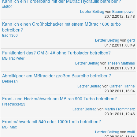
Kann ich ein Förderband mit der MBtrac Hydraulik betreiben?
xh800
Letzter Beitrag
von
Bauernpower
20.12.2012, 12:48
Kann ich einen Großholzhacker mit einem MBtrac 1600 turbo
betreiben?
trac 1300
Letzter Beitrag
von
gerd
01.12.2011, 00:49
Funktioniert das? OM 314A ohne Turbolader betreiben?
MB TracPeter
Letzter Beitrag
von
Thesen Matthias
10.09.2011, 09:10
Abrollkipper am MBtrac der großen Baureihe betreiben?
Delorean
Letzter Beitrag
von
Carsten Hahne
23.02.2011, 16:34
Front- und Heckmähwerk am MBtrac 900 Turbo betreiben?
Freetrucker23
Letzter Beitrag
von
Martin Frommherz
23.01.2011, 12:46
Frontmähwerk mit 540 oder 1000/1 min betreiben?
MB_Max
Letzter Beitrag
von
wolli
07.08.2010, 11:14