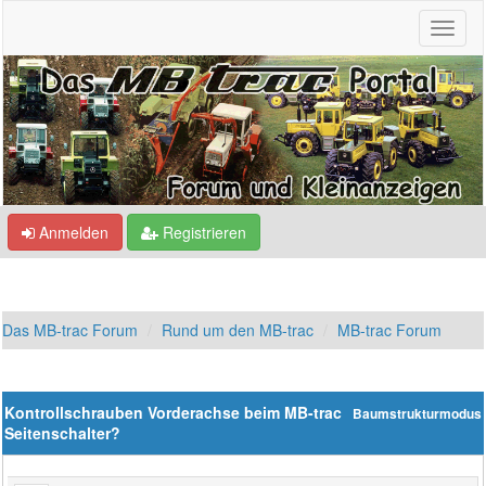
Anmelden
Registrieren
Das MB-trac Forum
Rund um den MB-trac
MB-trac Forum
Kontrollschrauben Vorderachse beim MB-trac
Baumstrukturmodus
Seitenschalter?