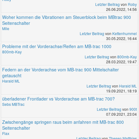
Letzter Beitrag
von
Roby
26.06.2022, 14:56
Woher kommen die Vibrationen am Steuerblock beim MBtrac 900
Seitenschalter
Mile
Letzter Beitrag
von
Kettenhummel
30.05.2022, 16:44
Probleme mit der Vorderachse/Reifen am MB-trac 1000
800mb-Kay
Letzter Beitrag
von
800mb-Kay
28.03.2022, 19:47
Federn an der Vorderachse vom MB-trac 900 Mittelschalter
getauscht
Harald ML
Letzter Beitrag
von
Harald ML
19.09.2021, 18:19
überladener Frontlader vs Vorderachse am MB-trac 700?
Sebs MBTrac
Letzter Beitrag
von
900t
07.09.2021, 23:04
Zwischengänge springen raus beim anfahren mit MB-trac 800
Seitenschalter
Flax
Letzter Beitrag
von
Thesen Matthias