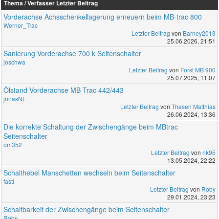
Thema / Verfasser
Letzter Beitrag
Vorderachse Achsschenkellagerung erneuern beim MB-trac 800
Werner_Trac
Letzter Beitrag
von
Barney2013
25.06.2026, 21:51
Sanierung Vorderachse 700 k Seitenschalter
joschwa
Letzter Beitrag
von
Forst MB 900
25.07.2025, 11:07
Ölstand Vorderachse MB Trac 442/443
jonasNL
Letzter Beitrag
von
Thesen Matthias
26.06.2024, 13:36
Die korrekte Schaltung der Zwischengänge beim MBtrac
Seitenschalter
om352
Letzter Beitrag
von
nk95
13.05.2024, 22:22
Schalthebel Manschetten wechseln beim Seitenschalter
fasti
Letzter Beitrag
von
Roby
29.01.2024, 23:23
Schaltbarkeit der Zwischengänge beim Seitenschalter
Roby