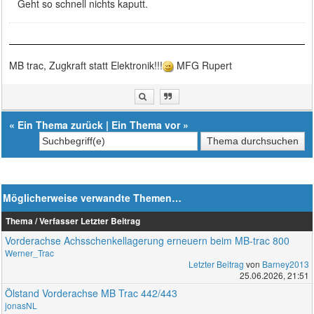
Geht so schnell nichts kaputt.
MB trac, Zugkraft statt Elektronik!!!
MFG Rupert
«
Ein Thema zurück
|
Ein Thema vor
»
Möglicherweise verwandte Themen…
Thema / Verfasser
Letzter Beitrag
Vorderachse Achsschenkellagerung erneuern beim MB-trac 800
Werner_Trac
Letzter Beitrag
von
Barney2013
25.06.2026, 21:51
Ölstand Vorderachse MB Trac 442/443
jonasNL