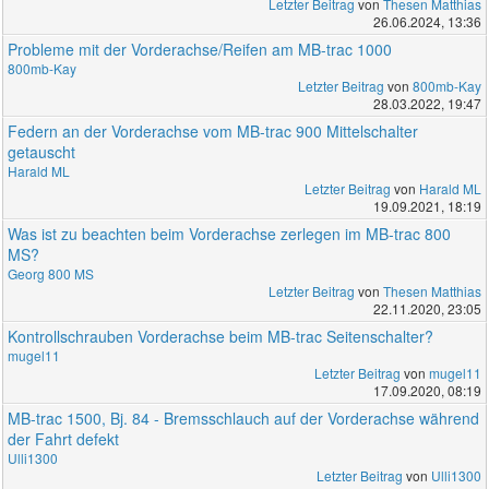
Letzter Beitrag
von
Thesen Matthias
26.06.2024, 13:36
Probleme mit der Vorderachse/Reifen am MB-trac 1000
800mb-Kay
Letzter Beitrag
von
800mb-Kay
28.03.2022, 19:47
Federn an der Vorderachse vom MB-trac 900 Mittelschalter
getauscht
Harald ML
Letzter Beitrag
von
Harald ML
19.09.2021, 18:19
Was ist zu beachten beim Vorderachse zerlegen im MB-trac 800
MS?
Georg 800 MS
Letzter Beitrag
von
Thesen Matthias
22.11.2020, 23:05
Kontrollschrauben Vorderachse beim MB-trac Seitenschalter?
mugel11
Letzter Beitrag
von
mugel11
17.09.2020, 08:19
MB-trac 1500, Bj. 84 - Bremsschlauch auf der Vorderachse während
der Fahrt defekt
Ulli1300
Letzter Beitrag
von
Ulli1300