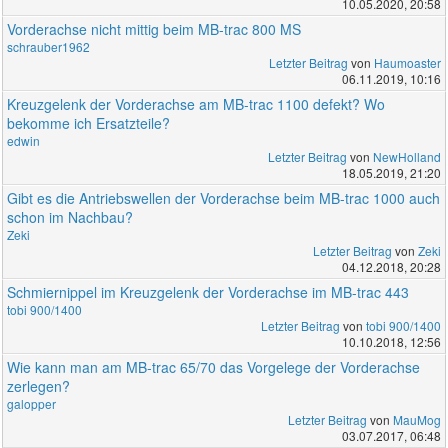
10.05.2020, 20:58
Vorderachse nicht mittig beim MB-trac 800 MS
schrauber1962
Letzter Beitrag
von
Haumoaster
06.11.2019, 10:16
Kreuzgelenk der Vorderachse am MB-trac 1100 defekt? Wo
bekomme ich Ersatzteile?
edwin
Letzter Beitrag
von
NewHolland
18.05.2019, 21:20
Gibt es die Antriebswellen der Vorderachse beim MB-trac 1000 auch
schon im Nachbau?
Zeki
Letzter Beitrag
von
Zeki
04.12.2018, 20:28
Schmiernippel im Kreuzgelenk der Vorderachse im MB-trac 443
tobi 900/1400
Letzter Beitrag
von
tobi 900/1400
10.10.2018, 12:56
Wie kann man am MB-trac 65/70 das Vorgelege der Vorderachse
zerlegen?
galopper
Letzter Beitrag
von
MauMog
03.07.2017, 06:48