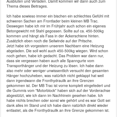
Ausbluten und Verladen. Damit kommen wir dann auch zum
Thema dieses Beitrages.
Ich habe sowieso immer ein bischen ein schlechtes Gefühl mit
schweren Sachen am Frontlader beim kleinen MB Trac.
Deswegen habe ich mir im Frühjahr auch schon ein eigenes
Betongewicht mit Stahl gegossen. Sollte auf ca. 450-500kg
kommen und hängt als Fass in der Ackerschiene hinten.
Zusätzlich eben noch die Seilwinde auf der Pritsche.
Jetzt habe ich vorgestern unserem Nachbarn eine Heizung
abgeladen. Die soll wohl auch 450-500kg wiegen. Wird schon
noch gehen, habe ich gedacht. Das Problem war dann nur,
dass sie vergessen haben auch alle Spanngurte vom
Transporthänger und der Heizung zu lösen. Ich habe dann
also mehr oder weniger unwissentlich versucht den gesamten
Hänger hochzuheben, was natürlich nicht geklappt hat weil
dann irgendwann die Fronthydraulik an ihre Grenzen
gekommen ist. Der MB Trac ist vorne komplett eingefedert und
die Gummis vom "Motorblock" haben sich auf der Vorderachse
abgestützt, wie ich dann im Nachhinein gesehen habe. Ich
habe nichts brechen oder sonst wie gehört und es war Gott sei
dank alles im Stand und ich habe dann natürlich direkt wieder
entlastet, als die Fronthydraulik an ihre Grenze gekommen ist.