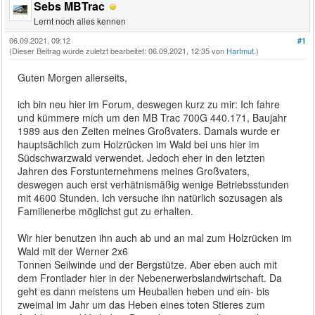
Sebs MBTrac
Lernt noch alles kennen
06.09.2021, 09:12
#1
(Dieser Beitrag wurde zuletzt bearbeitet: 06.09.2021, 12:35 von
Hartmut
.)
Guten Morgen allerseits,
ich bin neu hier im Forum, deswegen kurz zu mir: Ich fahre
und kümmere mich um den MB Trac 700G 440.171, Baujahr
1989 aus den Zeiten meines Großvaters. Damals wurde er
hauptsächlich zum Holzrücken im Wald bei uns hier im
Südschwarzwald verwendet. Jedoch eher in den letzten
Jahren des Forstunternehmens meines Großvaters,
deswegen auch erst verhätnismäßig wenige Betriebsstunden
mit 4600 Stunden. Ich versuche ihn natürlich sozusagen als
Familienerbe möglichst gut zu erhalten.
Wir hier benutzen ihn auch ab und an mal zum Holzrücken im
Wald mit der Werner 2x6
Tonnen Seilwinde und der Bergstütze. Aber eben auch mit
dem Frontlader hier in der Nebenerwerbslandwirtschaft. Da
geht es dann meistens um Heuballen heben und ein- bis
zweimal im Jahr um das Heben eines toten Stieres zum