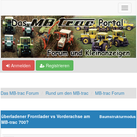
Anmelden
Registrieren
Das MB-trac Forum
Rund um den MB-trac
MB-trac Forum
überladener Frontlader vs Vorderachse am
Baumstrukturmodus
MB-trac 700?