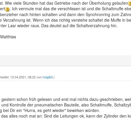
st. Wie viele Stunden hat das Getriebe nach der Überholung gelaufen
ert
. Ich vermute mal das die verschlissen ist und die Schaltmuffe eb
benzieher nach hinten schalten und dann den Synchronring zum Zahnr
e Verzahnung ist. Wenn ich das richtig verstehe schaltet die Muffe in be
ter Lasr wieder raus. Das deutet auf die Schaltverzahnung hin.
Matthias
rbeitet: 13.04.2021, 08:22 von
holgi63
.)
h gestern schon früh gelesen und erst mal nichts dazu geschrieben, weil
und Kontrolle der pneumatischen Bauteile, also Schaltmuffe, Schaltzyl
bei Dir ein "Hurra, es geht wieder" bewirken würden.
r das alles noch mal an: Sind die Leitungen ok, kann der Zylinder de