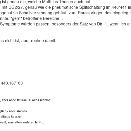
ist genau die, welche Matthias Thesen auch hat....
mit UG2/27, genau wie die pneumatische Splitschaltung im 440/441 im 
 abgenutzte Schaltverzahnung gehäuft zum Rausspringen des eingelegte
nte, "gern" betroffene Bereiche...
ymptome würden passen, besonders der Satz von Dir: "...wenn ich anfa
.
s nicht ist, aber rechne damit.
 440.167 '83
s, aber ohne MBtrac ist alles nichts!
lich - aber sinnlos...
 MBtrac Besitzer:
weiß, was allen anderen fehlt...