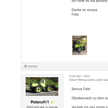
Ich hoffe es hat jeman
Danke im voraus
Felix
Suchen
12.04.2021, 18:03
(Dieser Beitrag wurde zuletzt bea
Servus Felix
Glückwunsch zu dem sch
Peteru411
Versteh ich das richtig
Fühlt sich wie zu Hause