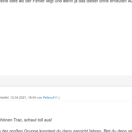
d eine Idee wo der Fehler liegt und wenn ja das dieser ohne erneuten
rbeitet: 12.04.2021, 18:04 von
Peteru411
.)
önen Trac, schaut toll aus!
 in der großen Gruppe konntest du dann garnicht fahren. Bist du denn s