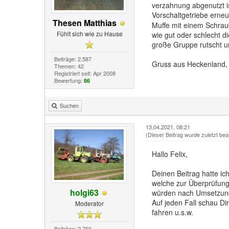
verzahnung abgenutzt i
Vorschaltgetriebe erneu
Thesen Matthias
Muffe mit einem Schrau
Fühlt sich wie zu Hause
wie gut oder schlecht di
große Gruppe rutscht un
Beiträge: 2.587
Gruss aus Heckenland, 
Themen: 42
Registriert seit: Apr 2008
Bewertung:
86
Suchen
13.04.2021, 08:21
(Dieser Beitrag wurde zuletzt bea
Hallo Felix,
Deinen Beitrag hatte ic
welche zur Überprüfung 
holgi63
würden nach Umsetzung 
Auf jeden Fall schau Di
Moderator
fahren u.s.w.
Beiträge: 2.760