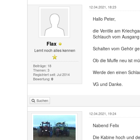
12.04.2021, 18:23
Hallo Peter,
die Ventile am Kriechga
Schlauch vom Ausgang N
Flax
Schalten vom Gehör geh
Lernt noch alles kennen
Ob die Muffe neu ist mü
Beiträge: 18
Themen: 3
Werde den einen Schlau
Registriert seit: Jul 2014
Bewertung:
0
VG und Danke.
Suchen
12.04.2021, 19:24
Nabend Felix
Die Kabine hoch und de