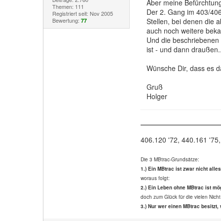
Aber meine Befürchtung 
Themen: 111
Der 2. Gang im 403/406 
Registriert seit: Nov 2005
Bewertung:
Stellen, bei denen die
77
auch noch weitere bekan
Und die beschriebenen S
ist - und dann draußen..
Wünsche Dir, dass es da
Gruß
Holger
406.120 '72, 440.161 '75,
Die 3 MBtrac-Grundsätze:
1.) Ein MBtrac ist zwar nicht alle
woraus folgt:
2.) Ein Leben ohne MBtrac ist mög
doch zum Glück für die vielen Nicht
3.) Nur wer einen MBtrac besitzt, 