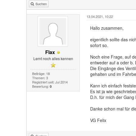
Suchen
13.04.2021, 10:22
Hallo zusammen,
eigentlich sollte das n
sofort so.
Flax
Noch eine Frage, auf d
Lernt noch alles kennen
entweder auf a oder b. D
Die Eingänge des Venti
Beiträge: 18
gehalten und im Fahrbetr
Themen: 3
Registriert seit: Jul 2014
Kann ich einfach festste
Bewertung:
0
Es ist ja wie geschrie
D.h. für mich der Gang h
Danke schon mal für di
VG Felix
Suchen