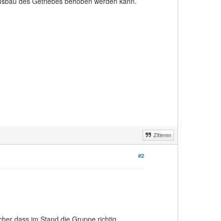
 Ausbau des Getriebes behoben werden kann.
Zitieren
#2
icher dass im Stand die Gruppe richtig