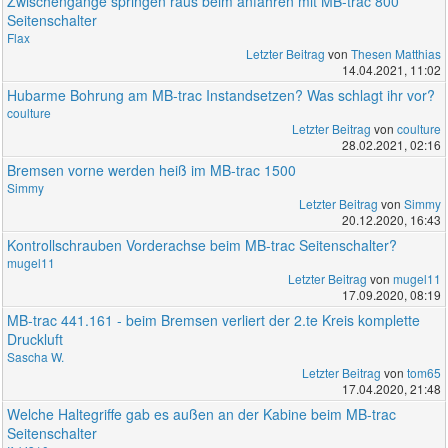
Zwischengänge springen raus beim anfahren mit MB-trac 800
Seitenschalter
Flax
Letzter Beitrag
von
Thesen Matthias
14.04.2021, 11:02
Hubarme Bohrung am MB-trac Instandsetzen? Was schlagt ihr vor?
coulture
Letzter Beitrag
von
coulture
28.02.2021, 02:16
Bremsen vorne werden heiß im MB-trac 1500
Simmy
Letzter Beitrag
von
Simmy
20.12.2020, 16:43
Kontrollschrauben Vorderachse beim MB-trac Seitenschalter?
mugel11
Letzter Beitrag
von
mugel11
17.09.2020, 08:19
MB-trac 441.161 - beim Bremsen verliert der 2.te Kreis komplette
Druckluft
Sascha W.
Letzter Beitrag
von
tom65
17.04.2020, 21:48
Welche Haltegriffe gab es außen an der Kabine beim MB-trac
Seitenschalter