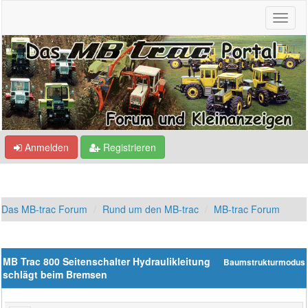
Anmelden
Registrieren
Das MB-trac Forum
Rund um den MB-trac
MB-trac Forum
MB Trac 800 Seitenschalter Hydraulikleitung
Baumstrukturmodus
schlägt beim Bremsen