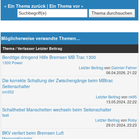
«
Ein Thema zurück
|
Ein Thema vor
»
Möglicherweise verwandte Themen…
Thema / Verfasser
Letzter Beitrag
Benötige dringend Hilfe Bremsen MB Trac 1300
1300 Power
Letzter Beitrag
von
Daimler Fahrer
06.04.2026, 21:22
Die korrekte Schaltung der Zwischengänge beim MBtrac
Seitenschalter
om352
Letzter Beitrag
von
nk95
13.05.2024, 22:22
Schalthebel Manschetten wechseln beim Seitenschalter
fasti
Letzter Beitrag
von
Roby
29.01.2024, 23:23
BKV verliert beim Bremsen Luft
MarcvomKinzigtal