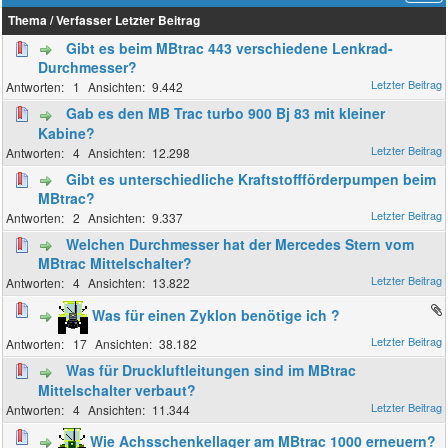
Thema
/
Verfasser
Letzter Beitrag
Gibt es beim MBtrac 443 verschiedene Lenkrad-
Durchmesser?
1
9.442
Gab es den MB Trac turbo 900 Bj 83 mit kleiner
Kabine?
4
12.298
Gibt es unterschiedliche Kraftstoffförderpumpen beim
MBtrac?
2
9.337
Welchen Durchmesser hat der Mercedes Stern vom
MBtrac Mittelschalter?
4
13.822
Was für einen Zyklon benötige ich ?
17
38.182
Was für Druckluftleitungen sind im MBtrac
Mittelschalter verbaut?
4
11.344
Wie Achsschenkellager am MBtrac 1000 erneuern?