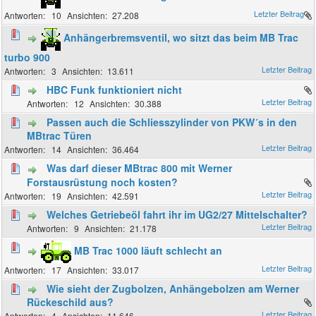
10
27.208
Anhängerbremsventil, wo sitzt das beim MB Trac
turbo 900
3
13.611
HBC Funk funktioniert nicht
12
30.388
Passen auch die Schliesszylinder von PKW´s in den
MBtrac Türen
14
36.464
Was darf dieser MBtrac 800 mit Werner
Forstausrüstung noch kosten?
19
42.591
Welches Getriebeöl fahrt ihr im UG2/27 Mittelschalter?
9
21.178
MB Trac 1000 läuft schlecht an
17
33.017
Wie sieht der Zugbolzen, Anhängebolzen am Werner
Rückeschild aus?
4
11.646