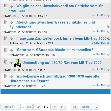
Wo gibt es das Umschaltventil am Getriebe vom Mb
trac 1300
7
16.737
Abdichtung zwischen Wasserschutzhülse und
Zylinderkopf
2
10.155
Frage zum Zapfwellenbock hinten beim MB-Trac 1000
2
9.211
Motor vom MBtrac 900 klackt beim abstellen?
3
10.376
Umbereifung auf 480/70 R24 vom MB-Trac 700?
0
6.015
Wo bekomme ich zum MBtrac 1300 1978 eine alte
Hinterachse als Ersatz?
2
9.775
« Zurück
1
…
108
109
111
112
…
380
Weiter »
110