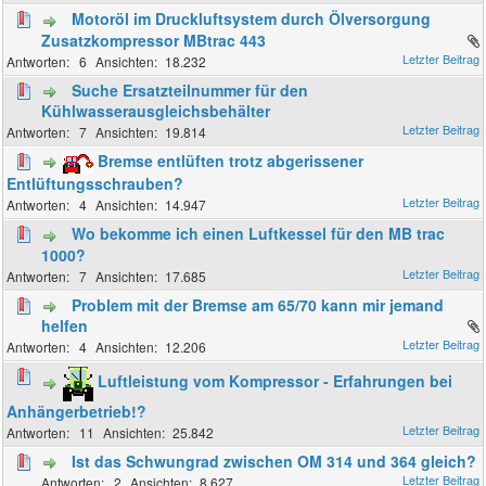
Motoröl im Druckluftsystem durch Ölversorgung
Zusatzkompressor MBtrac 443
6
18.232
Suche Ersatzteilnummer für den
Kühlwasserausgleichsbehälter
7
19.814
Bremse entlüften trotz abgerissener
Entlüftungsschrauben?
4
14.947
Wo bekomme ich einen Luftkessel für den MB trac
1000?
7
17.685
Problem mit der Bremse am 65/70 kann mir jemand
helfen
4
12.206
Luftleistung vom Kompressor - Erfahrungen bei
Anhängerbetrieb!?
11
25.842
Ist das Schwungrad zwischen OM 314 und 364 gleich?
2
8.627