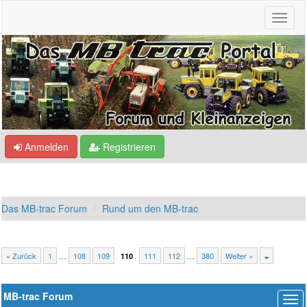
Anmelden
Registrieren
Das MB-trac Forum
Rund um den MB-trac
« Zurück
1
…
108
109
111
112
…
380
Weiter »
110
MB-trac Forum