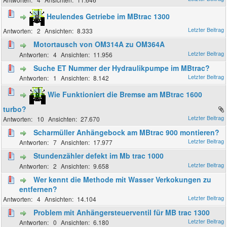
Heulendes Getriebe im MBtrac 1300
2
8.333
Motortausch von OM314A zu OM364A
4
11.956
Suche ET Nummer der Hydraulikpumpe im MBtrac?
1
8.142
Wie Funktioniert die Bremse am MBtrac 1600
turbo?
10
27.670
Scharmüller Anhängebock am MBtrac 900 montieren?
7
17.977
Stundenzähler defekt im Mb trac 1000
2
9.658
Wer kennt die Methode mit Wasser Verkokungen zu
entfernen?
4
14.104
Problem mit Anhängersteuerventil für MB trac 1300
0
6.180