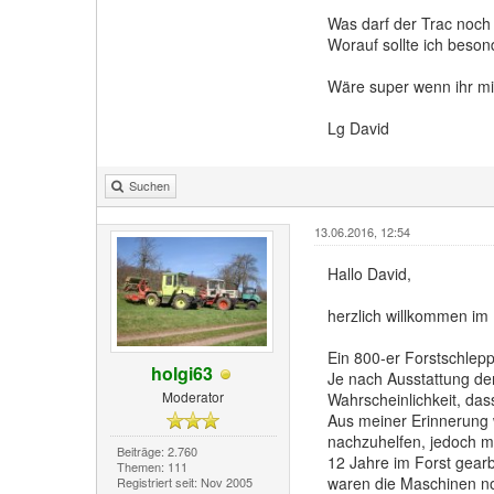
Was darf der Trac noch
Worauf sollte ich beso
Wäre super wenn ihr mir
Lg David
Suchen
13.06.2016, 12:54
Hallo David,
herzlich willkommen im
Ein 800-er Forstschlepp
holgi63
Je nach Ausstattung der
Moderator
Wahrscheinlichkeit, das
Aus meiner Erinnerung 
nachzuhelfen, jedoch m
Beiträge: 2.760
12 Jahre im Forst gear
Themen: 111
waren die Maschinen n
Registriert seit: Nov 2005