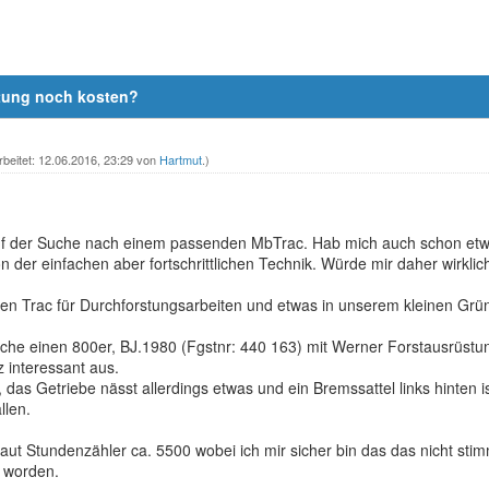
stung noch kosten?
rbeitet: 12.06.2016, 23:29 von
Hartmut
.)
auf der Suche nach einem passenden MbTrac. Hab mich auch schon etw
on der einfachen aber fortschrittlichen Technik. Würde mir daher wirkli
den Trac für Durchforstungsarbeiten und etwas in unserem kleinen Grün
Woche einen 800er, BJ.1980 (Fgstnr: 440 163) mit Werner Forstausrüst
z interessant aus.
 das Getriebe nässt allerdings etwas und ein Bremssattel links hinten i
llen.
laut Stundenzähler ca. 5500 wobei ich mir sicher bin das das nicht sti
t worden.