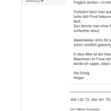
Bewertung:
77
Folglich dürften +10.00
Trotzdem kann man aus d
turbo 900 Forst bekannt
läuft.
Den könnte man ohne So
schlechter drauf.
Idealerweise nimm Dir 
schon reichlich geschri
In dem Alter ist der his
Maschinen im Forst nic
würde ich sagen, dass 
Viel Erfolg
Holger
406.120 '72, 440.161 '75,
Die 3 MBtrac-Grundsätze: