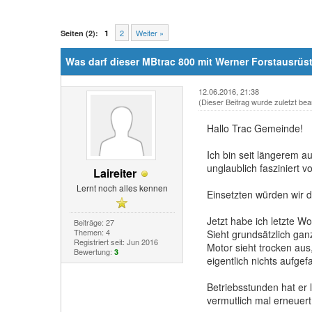
2
Weiter »
Seiten (2):
1
Was darf dieser MBtrac 800 mit Werner Forstausrü
12.06.2016, 21:38
(Dieser Beitrag wurde zuletzt bea
Hallo Trac Gemeinde!
Ich bin seit längerem 
unglaublich fasziniert v
Laireiter
Lernt noch alles kennen
Einsetzten würden wir 
Jetzt habe ich letzte 
Beiträge: 27
Themen: 4
Sieht grundsätzlich gan
Registriert seit: Jun 2016
Motor sieht trocken aus,
Bewertung:
3
eigentlich nichts aufgefa
Betriebsstunden hat er 
vermutlich mal erneuer