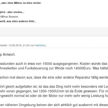
s, aber ohne MBtrac ist alles nichts!
lich - aber sinnlos...
 MBtrac Besitzer:
weiß, was allen anderen fehlt...
rbeitet: 13.06.2016, 21:24 von
Hartmut
.)
p Antwort.
ebsstunden auch in etwa von 15000 ausgegangenen. Kosten würde das
chneeketten und Funksteuerung zur Winde noch 14000Euro. Was hälts
schon mal davon aus, dass die eine oder andere Reparatur fällig werde
rt gleich aufgefallen ist, ist das das Ding nicht mehr besonders viel Le
ehr voran gegangen, bei 1200-1500U/min ist da Ende gewesen. Für mic
ngewicht normal ist oder ob der Motor nur mehr sehr wenig Leistung ha
iner näheren Umgebung keinen der sich wirklich gut auskennt mit dies