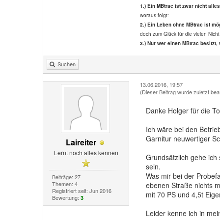
1.) Ein MBtrac ist zwar nicht alle
woraus folgt:
2.) Ein Leben ohne MBtrac ist mög
doch zum Glück für die vielen Nicht
3.) Nur wer einen MBtrac besitzt, 
Suchen
13.06.2016, 19:57
(Dieser Beitrag wurde zuletzt bea
Danke Holger für die To
Ich wäre bei den Betri
Garnitur neuwertiger S
Laireiter
Lernt noch alles kennen
Grundsätzlich gehe ich 
sein.
Was mir bei der Probefah
Beiträge: 27
Themen: 4
ebenen Straße nichts m
Registriert seit: Jun 2016
mit 70 PS und 4,5t Eige
Bewertung:
3
Leider kenne ich in me