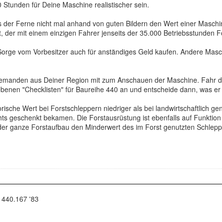
0 Stunden für Deine Maschine realistischer sein.
er Ferne nicht mal anhand von guten Bildern den Wert einer Maschine 
, der mit einem einzigen Fahrer jenseits der 35.000 Betriebsstunden For
rge vom Vorbesitzer auch für anständiges Geld kaufen. Andere Masch
jemanden aus Deiner Region mit zum Anschauen der Maschine. Fahr da
ebenen "Checklisten" für Baureihe 440 an und entscheide dann, was er D
torische Wert bei Forstschleppern niedriger als bei landwirtschaftlich ge
hts geschenkt bekamen. Die Forstausrüstung ist ebenfalls auf Funktio
der ganze Forstaufbau den Minderwert des im Forst genutzten Schleppe
 440.167 '83