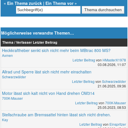
«
Ein Thema zurück
|
Ein Thema vor
»
Möglicherweise verwandte Themen…
Thema / Verfasser
Letzter Beitrag
Heckkraftheber senkt sich nicht mehr beim MBtrac 800 MS?
Axmen
Letzter Beitrag
von
HMasterX1978
03.08.2026, 11:07
Allrad und Sperre läst sich nicht mehr einschalten
Schwarzwälder
Letzter Beitrag
von
Schwarzwälder
21.06.2025, 09:36
Motor lässt sich kalt nicht von Hand drehen OM314
700K-Mauser
Letzter Beitrag
von
700K-Mauser
25.05.2023, 08:53
Stellschraube am Bremssattel hinten lässt sich nicht drehen.
Kay
Letzter Beitrag
von
Einspritzer