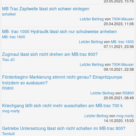
23.05.2023, 15:16
MB Trac Zapfwelle lässt sich schwer einlegen
schalkei
Letzter Beitrag
von
700K-Mauser
20.04.2023, 11:06
MB- trac 1000 Hydraulik lässt sich nur schubweise anheben
MB- trac 1600
Letzter Beitrag
von
MB- trac 1600
07.11.2021, 23:36
Zugmaul lässt sich nicht drehen am MB-trac 800?
Trac JO
Letzter Beitrag
von
700K-Mauser
09.10.2021, 22:38
Förderbeginn Markierung stimmt nicht genau? Einspritzpumpe
trotzdem so ausbauen?
RS800
Letzter Beitrag
von
RS800
20.05.2021, 06:49
Kriechgang läßt sich nicht mehr ausschalten am MB-trac 700 k
mog-marty
Letzter Beitrag
von
mog-marty
14.10.2020, 15:03
Getriebe Untersetzung lässt sich nicht schalten im MB-trac 800?
Tomtulli