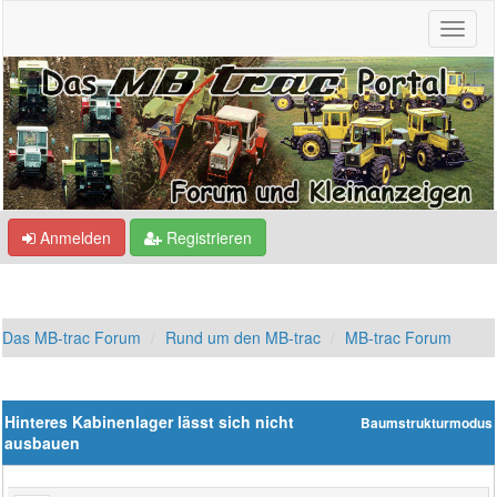
Anmelden
Registrieren
Das MB-trac Forum
Rund um den MB-trac
MB-trac Forum
Hinteres Kabinenlager lässt sich nicht
Baumstrukturmodus
ausbauen