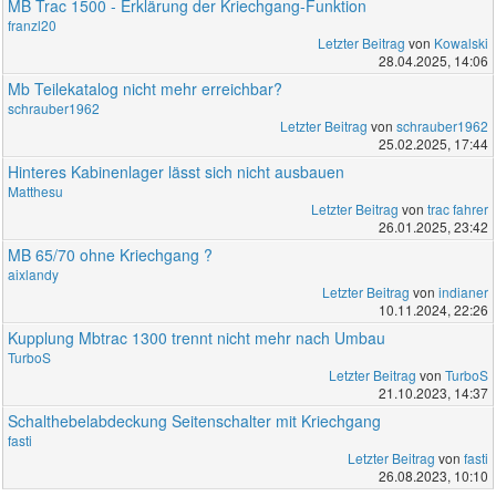
MB Trac 1500 - Erklärung der Kriechgang-Funktion
franzl20
Letzter Beitrag
von
Kowalski
28.04.2025, 14:06
Mb Teilekatalog nicht mehr erreichbar?
schrauber1962
Letzter Beitrag
von
schrauber1962
25.02.2025, 17:44
Hinteres Kabinenlager lässt sich nicht ausbauen
Matthesu
Letzter Beitrag
von
trac fahrer
26.01.2025, 23:42
MB 65/70 ohne Kriechgang ?
aixlandy
Letzter Beitrag
von
indianer
10.11.2024, 22:26
Kupplung Mbtrac 1300 trennt nicht mehr nach Umbau
TurboS
Letzter Beitrag
von
TurboS
21.10.2023, 14:37
Schalthebelabdeckung Seitenschalter mit Kriechgang
fasti
Letzter Beitrag
von
fasti
26.08.2023, 10:10