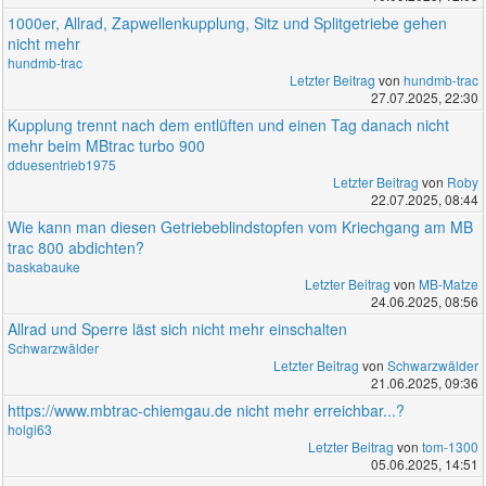
1000er, Allrad, Zapwellenkupplung, Sitz und Splitgetriebe gehen
nicht mehr
hundmb-trac
Letzter Beitrag
von
hundmb-trac
27.07.2025, 22:30
Kupplung trennt nach dem entlüften und einen Tag danach nicht
mehr beim MBtrac turbo 900
dduesentrieb1975
Letzter Beitrag
von
Roby
22.07.2025, 08:44
Wie kann man diesen Getriebeblindstopfen vom Kriechgang am MB
trac 800 abdichten?
baskabauke
Letzter Beitrag
von
MB-Matze
24.06.2025, 08:56
Allrad und Sperre läst sich nicht mehr einschalten
Schwarzwälder
Letzter Beitrag
von
Schwarzwälder
21.06.2025, 09:36
https://www.mbtrac-chiemgau.de nicht mehr erreichbar...?
holgi63
Letzter Beitrag
von
tom-1300
05.06.2025, 14:51