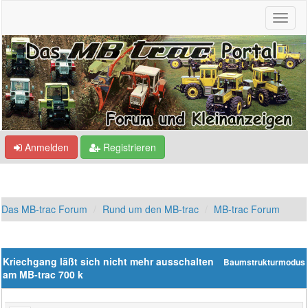
Anmelden
Registrieren
Das MB-trac Forum
Rund um den MB-trac
MB-trac Forum
Kriechgang läßt sich nicht mehr ausschalten
Baumstrukturmodus
am MB-trac 700 k