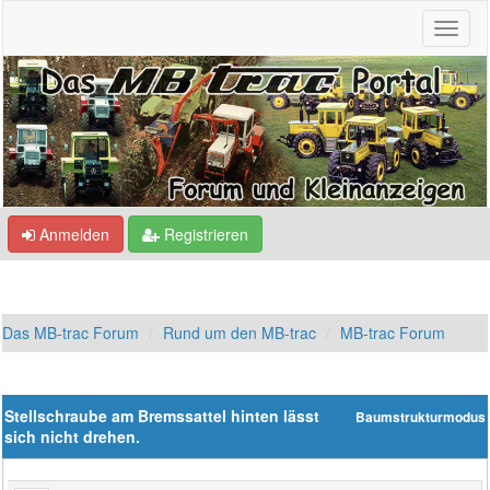
Anmelden
Registrieren
Das MB-trac Forum
Rund um den MB-trac
MB-trac Forum
Stellschraube am Bremssattel hinten lässt
Baumstrukturmodus
sich nicht drehen.