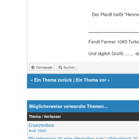
Der PlanB heißt "Henne
Fendt Farmer 108S Turb
Und täglich Grüßt.........
Homepage
Suchen
«
Ein Thema zurück
|
Ein Thema vor
»
Möglicherweise verwandte Themen…
Thema / Verfasser
Ersatzteilliste
Andi 1000
Wo bekomme ich eine alternative zum Luftdrucktank 20 