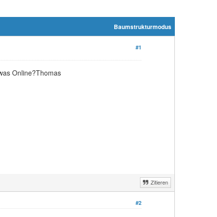
Baumstrukturmodus
#1
n was Online?Thomas
Zitieren
#2