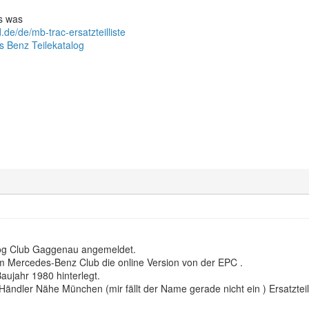
ts was
de/de/mb-trac-ersatzteilliste
 Benz Teilekatalog
og Club Gaggenau angemeldet.
 Mercedes-Benz Club die online Version von der EPC .
aujahr 1980 hinterlegt.
 Händler Nähe München (mir fällt der Name gerade nicht ein ) Ersatzte