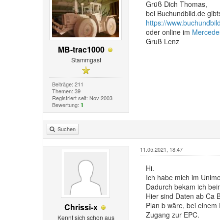
Grüß Dich Thomas,
bei Buchundbild.de gib
https://www.buchundbild.
oder online im
Mercedes
Gruß Lenz
MB-trac1000
Stammgast
Beiträge: 211
Themen: 39
Registriert seit: Nov 2003
Bewertung:
1
Suchen
11.05.2021, 18:47
Hi.
Ich habe mich im Unim
Dadurch bekam ich beim
Hier sind Daten ab Ca B
Plan b wäre, bei einem
Chrissi-x
Zugang zur EPC.
Kennt sich schon aus