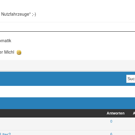
 Nutzfahrzeuge" ;-)
omatik
 der Michl
Antworten
A
0
Liter?
6