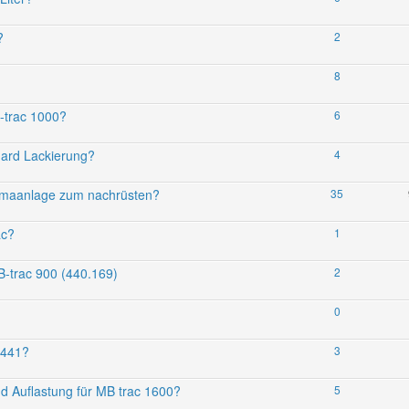
?
2
8
B-trac 1000?
6
dard Lackierung?
4
limaanlage zum nachrüsten?
35
ac?
1
-trac 900 (440.169)
2
0
 441?
3
d Auflastung für MB trac 1600?
5