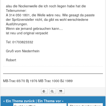
alsu die Nockenwelle die ich noch liegen habe hat die
Teilenummer:
A 314 050 1801, die Welle wäre neu. Wie gesagt da passte
der Spritzversteller nicht, da gibt es wohl werschiedene
Ausführungen.
Wenn sie jemand gebrauchen kann....
ist neu und original verpackt
Tel: 01703823332
Gruß vom Niederrhein
Robert
MB-Trac 65/70 Bj 1976 MB Trac 1000 BJ 1989
«
Ein Thema zurück
|
Ein Thema vor
»