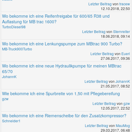
Letzter Beitrag
von
tracew
12.10.2018, 22:50
Wo bekomme ich eine Reifenfreigabe für 600/65 R38 und
Auflastung für MB trac 1600?
TurboDiesel98
Letzter Beitrag
von
Sternreiter
18.06.2018, 09:14
Wo bekomme ich eine Lenkungspumpe zum MBtrac 900 Turbo?
MB-Truck900Turbo
Letzter Beitrag
von
Euerl
27.06.2017, 09:36
Wo bekomme ich eine neue Hydraulikpumpe für meinen MBtrac
65/70
JohannK
Letzter Beitrag
von
JohannK
21.05.2017, 08:52
Wie bekomme ich eine Spurbreite von 1,50 mit Pflegebereifung
gzw
Letzter Beitrag
von
gzw
12.05.2017, 22:52
Wo bekomme ich eine Riemenscheibe für den Zusatzkompressor?
Schneider1
Letzter Beitrag
von
MauMog
29.03.2017, 06:48