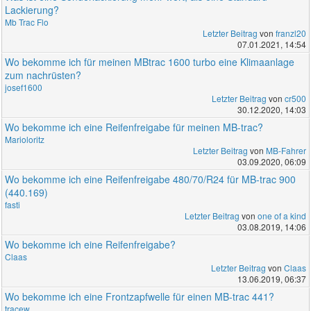
Lackierung?
Mb Trac Flo
Letzter Beitrag
von
franzl20
07.01.2021, 14:54
Wo bekomme ich für meinen MBtrac 1600 turbo eine Klimaanlage
zum nachrüsten?
josef1600
Letzter Beitrag
von
cr500
30.12.2020, 14:03
Wo bekomme ich eine Reifenfreigabe für meinen MB-trac?
Marioloritz
Letzter Beitrag
von
MB-Fahrer
03.09.2020, 06:09
Wo bekomme ich eine Reifenfreigabe 480/70/R24 für MB-trac 900
(440.169)
fasti
Letzter Beitrag
von
one of a kind
03.08.2019, 14:06
Wo bekomme ich eine Reifenfreigabe?
Claas
Letzter Beitrag
von
Claas
13.06.2019, 06:37
Wo bekomme ich eine Frontzapfwelle für einen MB-trac 441?
tracew