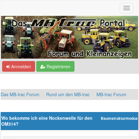
Anmelden
Registrieren
Das MB-trac Forum
Rund um den MB-trac
MB-trac Forum
Wo bekomme ich eine Nockenwelle für den
Baumstrukturmodus
OM314?