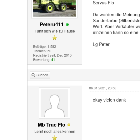
Servus Flo
Da werden die Meinungen
Sonderfarbe (Silbersis
Peteru411
Wert. Aber Verkäufer w
Fühlt sich wie zu Hause
einzelnen kann so eine 
Lg Peter
Beiträge: 1.582
Themen: 50
Registriert seit: Dec 2010
Bewertung:
41
Suchen
06.01.2021, 20:56
okay vielen dank
Mb Trac Flo
Lernt noch alles kennen