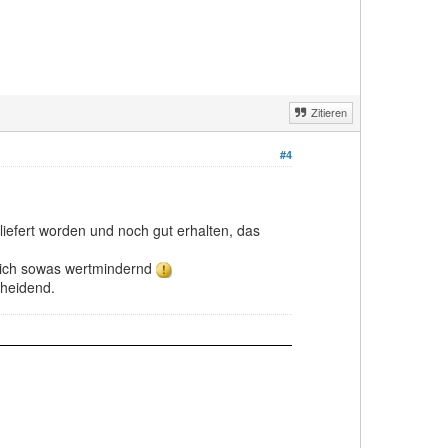
Zitieren
#4
iefert worden und noch gut erhalten, das
e ich sowas wertmindernd
cheidend.