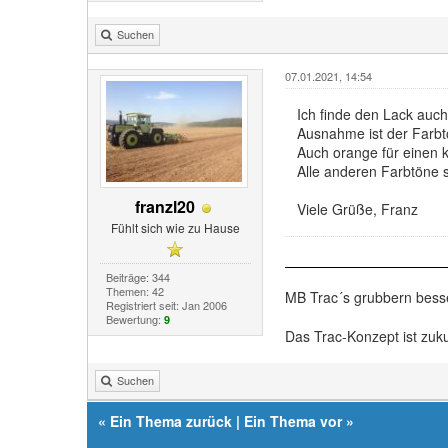
Suchen
07.01.2021, 14:54
Ich finde den Lack auch
Ausnahme ist der Farbto
Auch orange für einen k
Alle anderen Farbtöne 
franzl20
Viele Grüße, Franz
Fühlt sich wie zu Hause
Beiträge: 344
Themen: 42
MB Trac´s grubbern bess
Registriert seit: Jan 2006
Bewertung:
9
Das Trac-Konzept ist zuku
Suchen
«
Ein Thema zurück
|
Ein Thema vor
»