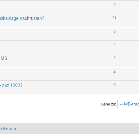
2
ulikanlage nachrüsten?
21
8
4
0 MS
2
2
B-trac 1000?
6
Gehe zu:
ac Forum