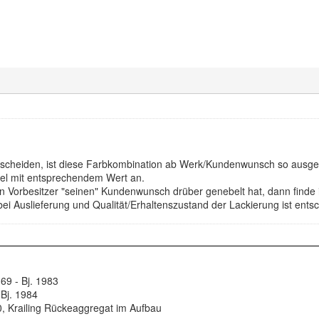
rscheiden, ist diese Farbkombination ab Werk/Kundenwunsch so ausgel
bel mit entsprechendem Wert an.
in Vorbesitzer "seinen" Kundenwunsch drüber genebelt hat, dann find
i Auslieferung und Qualität/Erhaltenszustand der Lackierung ist ents
69 - Bj. 1983
 Bj. 1984
, Krailing Rückeaggregat im Aufbau