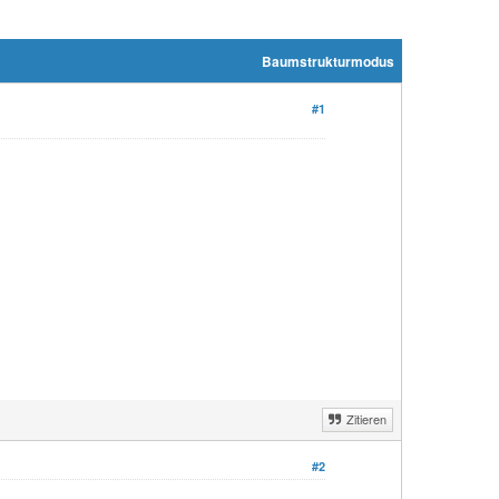
Baumstrukturmodus
#1
Zitieren
#2