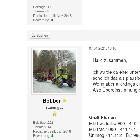
Beiträge: 17
Themen: 8
Registriert seit: Nov 2018
Bewertung:
0
Suchen
07.01.2021, 13:10
Hallo zusammen,
ich würde da eher unte
sehe ich das als plausi
Wenn aber allerdings e
Also Übereinstimmung be
Bobber
Stammgast
Gruß Florian
Beiträge: 222
MB-trac turbo 900 - 440.1
Themen: 14
MB-trac 1000 - 441.161 -
Registriert seit: Jan 2016
Unimog 411.112 - Bj.1960
Bewertung:
5