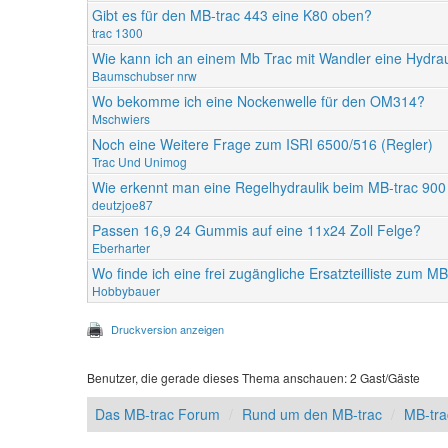
Gibt es für den MB-trac 443 eine K80 oben?
trac 1300
Wie kann ich an einem Mb Trac mit Wandler eine Hydra
Baumschubser nrw
Wo bekomme ich eine Nockenwelle für den OM314?
Mschwiers
Noch eine Weitere Frage zum ISRI 6500/516 (Regler)
Trac Und Unimog
Wie erkennt man eine Regelhydraulik beim MB-trac 90
deutzjoe87
Passen 16,9 24 Gummis auf eine 11x24 Zoll Felge?
Eberharter
Wo finde ich eine frei zugängliche Ersatzteilliste zum M
Hobbybauer
Druckversion anzeigen
Benutzer, die gerade dieses Thema anschauen: 2 Gast/Gäste
Das MB-trac Forum
Rund um den MB-trac
MB-tr