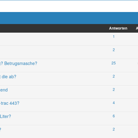
Antworten
A
1
2
ng? Betrugsmasche?
25
t die ab?
2
zend
2
-trac 443?
4
Liter?
6
?
2