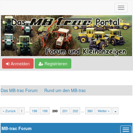
Anmelden
Registrieren
Das MB-trac Forum
Rund um den MB-trac
« Zurück
1
…
198
199
201
202
…
380
Weiter »
200
MB-trac Forum