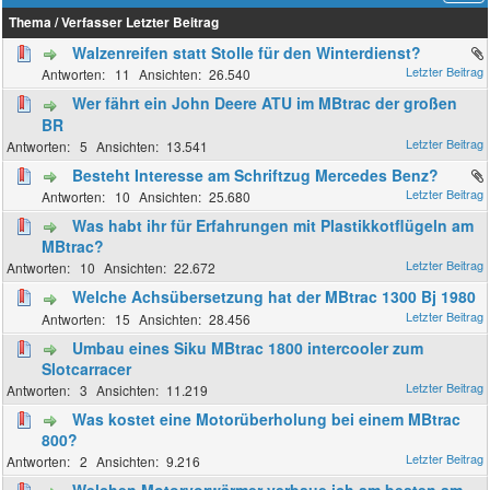
Thema
/
Verfasser
Letzter Beitrag
Walzenreifen statt Stolle für den Winterdienst?
11
26.540
Wer fährt ein John Deere ATU im MBtrac der großen
BR
5
13.541
Besteht Interesse am Schriftzug Mercedes Benz?
10
25.680
Was habt ihr für Erfahrungen mit Plastikkotflügeln am
MBtrac?
10
22.672
Welche Achsübersetzung hat der MBtrac 1300 Bj 1980
15
28.456
Umbau eines Siku MBtrac 1800 intercooler zum
Slotcarracer
3
11.219
Was kostet eine Motorüberholung bei einem MBtrac
800?
2
9.216