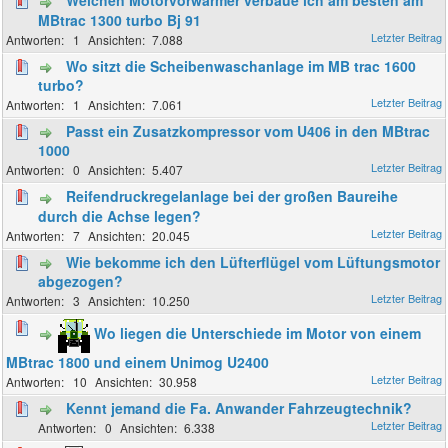
Welchen Motorvorwärmer verbaue ich am besten am
MBtrac 1300 turbo Bj 91
1
7.088
Wo sitzt die Scheibenwaschanlage im MB trac 1600
turbo?
1
7.061
Passt ein Zusatzkompressor vom U406 in den MBtrac
1000
0
5.407
Reifendruckregelanlage bei der großen Baureihe
durch die Achse legen?
7
20.045
Wie bekomme ich den Lüfterflügel vom Lüftungsmotor
abgezogen?
3
10.250
Wo liegen die Unterschiede im Motor von einem
MBtrac 1800 und einem Unimog U2400
10
30.958
Kennt jemand die Fa. Anwander Fahrzeugtechnik?
0
6.338