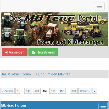
Anmelden
Registrieren
Das MB-trac Forum
Rund um den MB-trac
« Zurück
1
…
148
149
151
152
…
380
Weiter »
150
MB-trac Forum