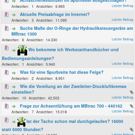
Achsschenkelbolzen im Spurhebel ausgeschlagen?
1
6.965
Aktuelle Preisabfrage im Internet?
3
11.095
Suche Maße der O-Ringe der Hydrauliksteuergeräte am
MBtrac 1300
6
14.330
Wo bekomme ich Werkstatthandbücher und
Bedienungsanleitungen?
1
5.940
Was für eine Spurbreite hat diese Felge?
2
8.951
Wie die Voreilung an der Zweileiter-Druckluftbremse
einstellen?
10
42.503
Frage zur Achsentlüftung am MBtrac 700 - 440162
7
15.018
Ist der Tacho schon mal durchgelaufen? 16000
statt 6000 Stunden?