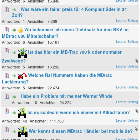
6
16.846
Was wäre ein fairer preis für 4 Kompletträder in 34
Zoll?
1
7.268
Wo bekomme ich einen Dichtsatz für den BKV im
MBtrac 800 Mittelschalter?
6
15.161
Ist das hier ein MB-Trac 700 k oder normaler
Zweiwege?
5
13.232
Welche Ral Nummern haben die MBtrac
Lackierung?
5
22.474
Habe ein Problem mit meiner Werner Winde
10
24.224
Ist es schlecht wenn ich immer mit Allrad fahre?
43
111.768
Wer kennt diesen MBtrac Händler bei mobile.de?
10
23.789