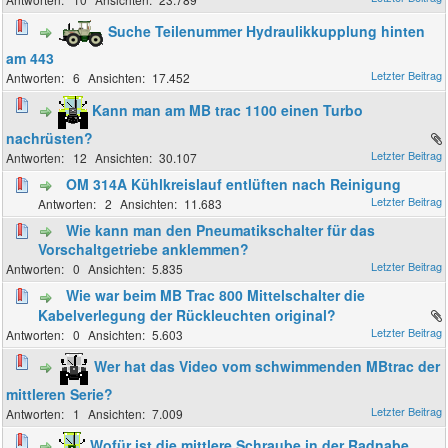
Suche Teilenummer Hydraulikkupplung hinten
am 443
6
17.452
Kann man am MB trac 1100 einen Turbo
nachrüsten?
12
30.107
OM 314A Kühlkreislauf entlüften nach Reinigung
2
11.683
Wie kann man den Pneumatikschalter für das
Vorschaltgetriebe anklemmen?
0
5.835
Wie war beim MB Trac 800 Mittelschalter die
Kabelverlegung der Rückleuchten original?
0
5.603
Wer hat das Video vom schwimmenden MBtrac der
mittleren Serie?
1
7.009
Wofür ist die mittlere Schraube in der Radnabe