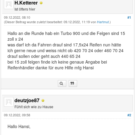
H.Ketterer
Ist öfters hier
09.12.2022, 08:10
#1
(Dieser Beitrag wurde zuletzt bearbeitet: 09.12.2022, 11:19 von
Hartmut
.)
Hallo an die Runde hab ein Turbo 900 und die Felgen sind 15
zoll x 24
was darf ich da Fahren drauf sind 17,5x24 Reifen nun hätte
ich gerne neue und weiss nicht ob 420 70 24 oder 460 70 24
drauf sollen oder geht auch 440 65 24
bei 15 zoll felgen finde ich keine genaue Angabe bei
Reifenhändler danke für eure Hilfe mfg Hansi
deutzjoe87
Fühlt sich wie zu Hause
09.12.2022, 09:58
#2
Hallo Hansi,