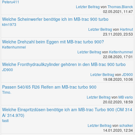
Peteru411
Letzter Beitrag
von
Thomas.Blanck
02.05.2021, 11:47
Welche Scheinwerfer benötige ich im MB-trac 900 turbo
ktm1973
Letzter Beitrag
von
Hartmut
23.11.2020, 23:53
Welche Drehzahl beim Eggen mit MB-trac turbo 900?
Kettenhummel
Letzter Beitrag
von
Kettenhummel
22.08.2020, 17:01
Welche Fronthydraulikzylinder gehören in den MB-trac 900 turbo
JD900
Letzter Beitrag
von
JD900
19.08.2020, 10:06
Passen 540/65 R26 Reifen am MB-trac turbo 900
Timo.
Letzter Beitrag
von
MB vario
20.02.2020, 18:59
Welche Einspritzdüsen benötige ich am MB-trac Turbo 900 (OM 314
A/ 314.970)
fasti
Letzter Beitrag
von
schalkei
14.01.2020, 12:34