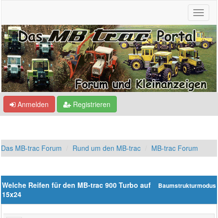
Anmelden
Registrieren
Das MB-trac Forum
Rund um den MB-trac
MB-trac Forum
Welche Reifen für den MB-trac 900 Turbo auf
Baumstrukturmodus
15x24