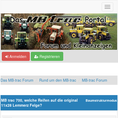
Anmelden
Registrieren
Das MB-trac Forum
Rund um den MB-trac
MB-trac Forum
MB trac 700, welche Reifen auf die original
Baumstrukturmodus
11x28 Lemmerz Felge?