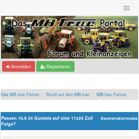
Anmelden
Registrieren
Das MB-trac Forum
Rund um den MB-trac
MB-trac Forum
Passen 16,9 24 Gummis auf eine 11x24 Zoll
Baumstrukturmodus
Felge?