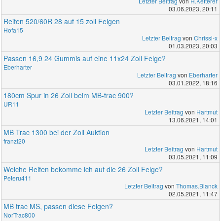
Letzter Beitrag
von
H.Ketterer
03.06.2023, 20:11
Reifen 520/60R 28 auf 15 zoll Felgen
Hofa15
Letzter Beitrag
von
Chrissi-x
01.03.2023, 20:03
Passen 16,9 24 Gummis auf eine 11x24 Zoll Felge?
Eberharter
Letzter Beitrag
von
Eberharter
03.01.2022, 18:16
180cm Spur in 26 Zoll beim MB-trac 900?
UR11
Letzter Beitrag
von
Hartmut
13.06.2021, 14:01
MB Trac 1300 bei der Zoll Auktion
franzl20
Letzter Beitrag
von
Hartmut
03.05.2021, 11:09
Welche Reifen bekomme ich auf die 26 Zoll Felge?
Peteru411
Letzter Beitrag
von
Thomas.Blanck
02.05.2021, 11:47
MB trac MS, passen diese Felgen?
NorTrac800