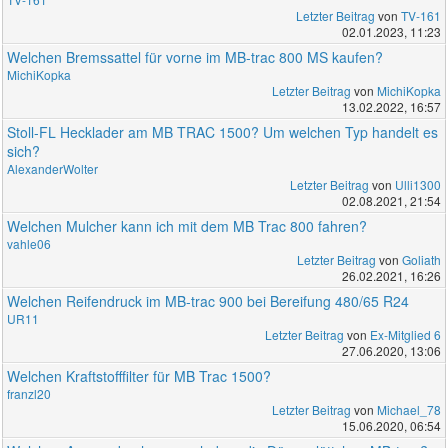
Letzter Beitrag
von
TV-161
02.01.2023, 11:23
Welchen Bremssattel für vorne im MB-trac 800 MS kaufen?
MichiKopka
Letzter Beitrag
von
MichiKopka
13.02.2022, 16:57
Stoll-FL Hecklader am MB TRAC 1500? Um welchen Typ handelt es
sich?
AlexanderWolter
Letzter Beitrag
von
Ulli1300
02.08.2021, 21:54
Welchen Mulcher kann ich mit dem MB Trac 800 fahren?
vahle06
Letzter Beitrag
von
Goliath
26.02.2021, 16:26
Welchen Reifendruck im MB-trac 900 bei Bereifung 480/65 R24
UR11
Letzter Beitrag
von
Ex-Mitglied 6
27.06.2020, 13:06
Welchen Kraftstofffilter für MB Trac 1500?
franzl20
Letzter Beitrag
von
Michael_78
15.06.2020, 06:54