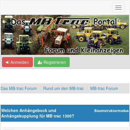
Anmelden
Registrieren
Das MB-trac Forum
Rund um den MB-trac
MB-trac Forum
Welchen Anhängebock und
Baumstrukturmodus
Anhängekupplung für MB trac 1300?