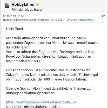
Hobbyfahrer
Fühlt sich wie zu Hause
22.10.2021, 09:52
#2
(Dieser Beitrag wurde zuletzt bearbeitet: 26.10.2021, 12:46 von
Hobbyfahrer
.)
Hallo Ruedi.
Mit einem Anhängebock von Scharmüller und einem
passenden Zugmaul (welcher Hersteller auch immer) machst
du nichts falsch.
Viele hier fahren das Zugmaul von Rockinger und die K80-
Kugel von Scharmüller, diese Kombination läuft auch an
meinem Mb-trac 1500.
Der Anhängebock ist auf jedenfall eine Investition in die
Zukunft und du kannst mit deinem 443 aktuelle Technik egal
ob im Zugmaul oder der K80 in jeder Position fahren.
Über die Suchfunktion findest du zahlreiche Themen zum
Anhängebock/Anhängeschlitten.
https://www.trac-technik.de/Forum/showth...p?
tid=1495
&highlight=höhenverstellbar