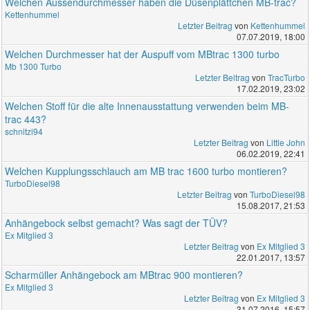
Welchen Aussendurchmesser haben die Düsenplättchen MB-trac?
Kettenhummel
Letzter Beitrag
von
Kettenhummel
07.07.2019, 18:00
Welchen Durchmesser hat der Auspuff vom MBtrac 1300 turbo
Mb 1300 Turbo
Letzter Beitrag
von
TracTurbo
17.02.2019, 23:02
Welchen Stoff für die alte Innenausstattung verwenden beim MB-
trac 443?
schnitzi94
Letzter Beitrag
von
Little John
06.02.2019, 22:41
Welchen Kupplungsschlauch am MB trac 1600 turbo montieren?
TurboDiesel98
Letzter Beitrag
von
TurboDiesel98
15.08.2017, 21:53
Anhängebock selbst gemacht? Was sagt der TÜV?
Ex Mitglied 3
Letzter Beitrag
von
Ex Mitglied 3
22.01.2017, 13:57
Scharmüller Anhängebock am MBtrac 900 montieren?
Ex Mitglied 3
Letzter Beitrag
von
Ex Mitglied 3
31.07.2016, 15:57