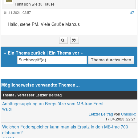
Fühlt sich wie zu Hause
01.11.2021, 02:57
#7
Hallo, siehe PM. Viele Grüße Marcus
«
Ein Thema zurück
|
Ein Thema vor
»
Möglicherweise verwandte Themen…
Thema / Verfasser
Letzter Beitrag
Anhängekupplung an Bergstütze vom MB-trac Forst
Waldi
Letzter Beitrag
von
Chrissi-x
17.04.2023, 22:21
Welchen Federspeicher kann man als Ersatz in den MB-trac 700
einbauen?
TV-161