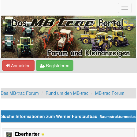
Anmelden
Registrieren
Das MB-trac Forum
Rund um den MB-trac
MB-trac Forum
Suche Informationen zum Werner Forstaufbau
Baumstrukturmodus
Eberharter