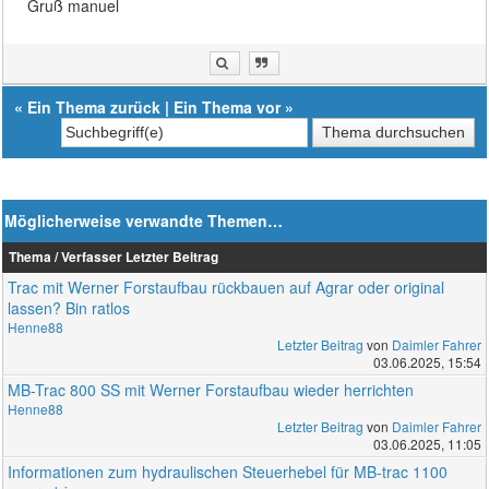
Gruß manuel
«
Ein Thema zurück
|
Ein Thema vor
»
Möglicherweise verwandte Themen…
Thema / Verfasser
Letzter Beitrag
Trac mit Werner Forstaufbau rückbauen auf Agrar oder original
lassen? Bin ratlos
Henne88
Letzter Beitrag
von
Daimler Fahrer
03.06.2025, 15:54
MB-Trac 800 SS mit Werner Forstaufbau wieder herrichten
Henne88
Letzter Beitrag
von
Daimler Fahrer
03.06.2025, 11:05
Informationen zum hydraulischen Steuerhebel für MB-trac 1100