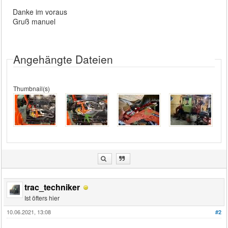
Danke im voraus
Gruß manuel
Angehängte Dateien
Thumbnail(s)
trac_techniker
Ist öfters hier
10.06.2021, 13:08
#2