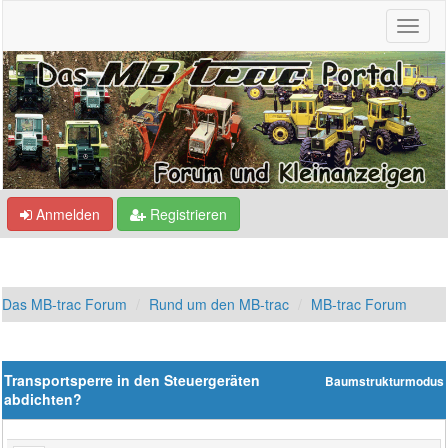
Anmelden
Registrieren
Das MB-trac Forum
Rund um den MB-trac
MB-trac Forum
Transportsperre in den Steuergeräten
Baumstrukturmodus
abdichten?