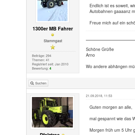
Endlich ist es soweit, 
Autobahnen gaaaanz mi
Freue mich auf ein sch
1300er MB Fahrer
Stammgast
Schöne Grüße
Arno
Beiträge: 294
Themen: 41
Registriert seit: Jan 2010
Wo andere abhängen müsse
Bewertung:
4
Suchen
21.09.2018, 11:53
Guten morgen an alle,
mal gespannt wie das W
Morgen früh um 5 Uhr ge
Pfalztrac