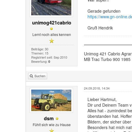
Gerade gefunden
https://www.gn-online.d
unimog421cabrio
Gruß Hendrik
Lernt noch alles kennen
Beiträge: 30
Unimog 421 Cabrio Agrar
Themen: 15
Registriert seit: Sep 2010
MB Trac Turbo 900 1985
Bewertung:
0
Suchen
24.09.2018, 14:34
Lieber Hartmut,
Dir und Deinem Team vi
Alles hat - zumindest be
überstanden hat. Hoffen
dsm
Bildern, der sicher über
Fühlt sich wie zu Hause
Besonders hat mich natü