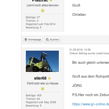
Gruß
Lernt noch alles kennen
Christian
Beiträge: 27
Themen: 2
Registriert seit: Feb 2014
Bewertung:
1
Homepage
Suchen
21.09.2018, 14:38
(Dieser Beitrag wurde zuletzt bea
Bin auch gleich unterwe
Gruß aus dem Ruhrpott
stier68
Fühlt sich wie zu Hause
JÖRG
P.S.Hier noch ein Zeitun
Beiträge: 409
Themen: 64
Registriert seit: May 2008
https://www.gn-online.de
Bewertung:
1