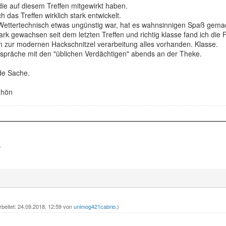
die auf diesem Treffen mitgewirkt haben.
ch das Treffen wirklich stark entwickelt.
ettertechnisch etwas ungünstig war, hat es wahnsinnigen Spaß gema
tark gewachsen seit dem letzten Treffen und richtig klasse fand ich die
n zur modernen Hackschnitzel verarbeitung alles vorhanden. Klasse.
espräche mit den "üblichen Verdächtigen" abends an der Theke.
de Sache.
Rhön
-
rbeitet: 24.09.2018, 12:59 von
unimog421cabrio
.)