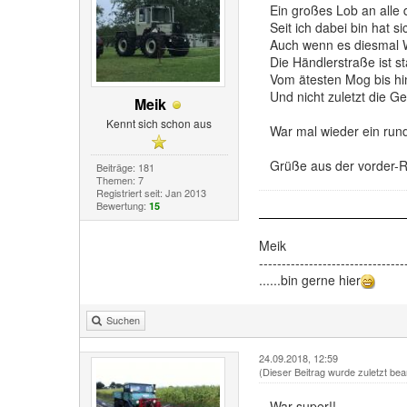
Ein großes Lob an alle 
Seit ich dabei bin hat si
Auch wenn es diesmal W
Die Händlerstraße ist s
Vom ätesten Mog bis hi
Und nicht zuletzt die G
Meik
Kennt sich schon aus
War mal wieder ein run
Grüße aus der vorder-
Beiträge: 181
Themen: 7
Registriert seit: Jan 2013
Bewertung:
15
Meik
--------------------------------
......bin gerne hier
Suchen
24.09.2018, 12:59
(Dieser Beitrag wurde zuletzt bea
War super!!