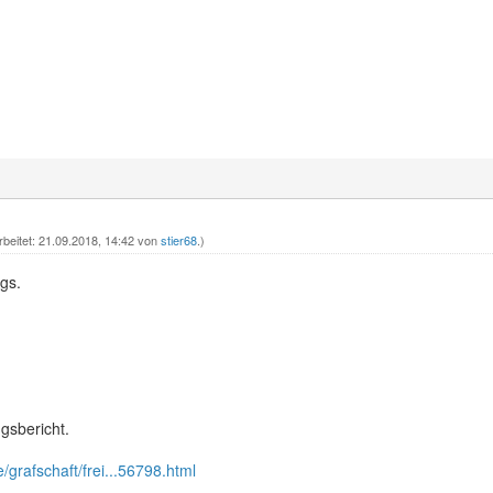
rbeitet: 21.09.2018, 14:42 von
stier68
.)
gs.
gsbericht.
/grafschaft/frei...56798.html