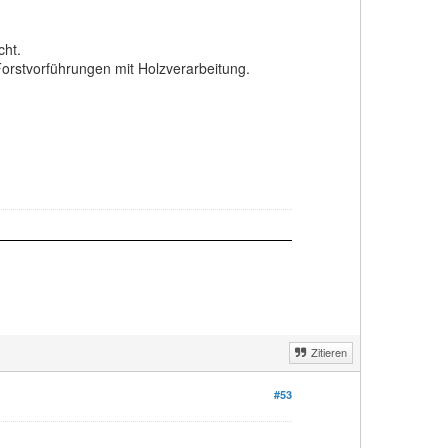
cht.
 Forstvorführungen mit Holzverarbeitung.
Zitieren
#53