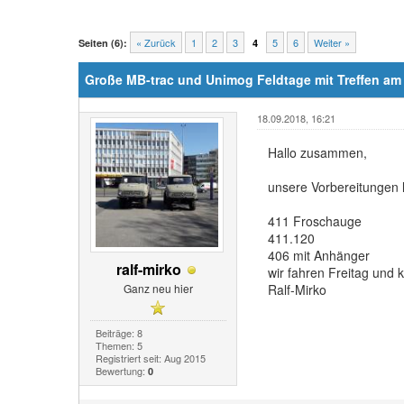
« Zurück
1
2
3
5
6
Weiter »
Seiten (6):
4
Große MB-trac und Unimog Feldtage mit Treffen am 
18.09.2018, 16:21
Hallo zusammen,
unsere Vorbereitungen l
411 Froschauge
411.120
406 mit Anhänger
ralf-mirko
wir fahren Freitag und
Ganz neu hier
Ralf-Mirko
Beiträge: 8
Themen: 5
Registriert seit: Aug 2015
Bewertung:
0