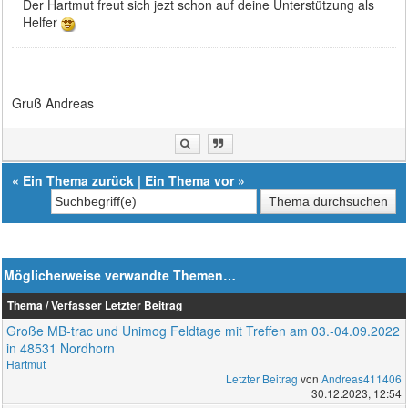
Der Hartmut freut sich jezt schon auf deine Unterstützung als
Helfer
Gruß Andreas
«
Ein Thema zurück
|
Ein Thema vor
»
Möglicherweise verwandte Themen…
Thema / Verfasser
Letzter Beitrag
Große MB-trac und Unimog Feldtage mit Treffen am 03.-04.09.2022
in 48531 Nordhorn
Hartmut
Letzter Beitrag
von
Andreas411406
30.12.2023, 12:54