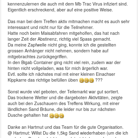
kennenzulernen die auch mit dem Mb Trac Virus infiziert sind.
Eigentlich erschreckend, aber auf eine positive Weise.
Das man bei dem Treffen aktiv mitmachen macht es auch sehr
interessant und nicht nur für die Teilnehmer.
Hatte noch beim Maisabfahren mitgeholfen, das hat nach
langer Zeit der Abstinenz, richtig viel Spass gemacht.
Da meine Zapfwelle nicht ging, konnte ich die gestellten
grossen Anhånger nicht nehmen, sondern habe auf
mitgebrachtes zurückgegriffen.
In den Bigab Container ging nicht viel rein, zudem war der
hinten nicht vollgeladen, was für mich årgerlich war.
Evtl. sollte ich nåchstes mal mit einer kleinen Einachser
Kippkarre das richtige befüllen üben
???
Sonst wurde viel geboten, der Teilemarkt war gut sortiert.
Das trockene Wetter und die dargeboten Aktivitäten, zeigte
auch bei den Zuschauern des Treffens Wirkung, mit einer
låndlichen Sand Bråune, die leider nur bis zur nåchsten
Dusche gehalten hat
Danke an Hartmut und das Team für die gute Organisation.
@ Hartmut: Willst Du die 1,5kg Sand wiederhaben (um die ich