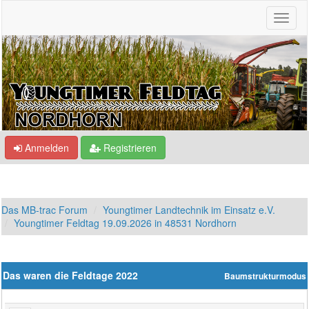
Anmelden
Registrieren
Das MB-trac Forum
Youngtimer Landtechnik im Einsatz e.V.
Youngtimer Feldtag 19.09.2026 in 48531 Nordhorn
Das waren die Feldtage 2022
Baumstrukturmodus