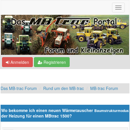
Anmelden
Registrieren
Das MB-trac Forum
Rund um den MB-trac
MB-trac Forum
Wo bekomme ich einen neuen Wärmetauscher
Baumstrukturmodus
der Heizung für einen MBtrac 1500?