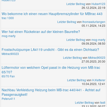
Letzter Beitrag
von
Hubert123
26.12.2024, 22:19
Wo bekomme ich einen neuen Hauptbremszylinder für MBtrac 443
trac 1300
Letzter Beitrag
von
thomasdurlangen
05.11.2024, 14:23
Wer hat einen Rückekran auf der kleinen Baureihe?
mog-marty
Letzter Beitrag
von
mog-marty
09.09.2024, 08:50
Frostschutzpumpe LA4119 undicht - Gibt es da einen Dichtsatz?
Mbtrac90023
Letzter Beitrag
von
Mbtrac90023
27.05.2023, 20:30
Lüftermotor von welchem Opel passt in die Heizung vom MB-trac
65/70?
65/70 Fan
Letzter Beitrag
von
H.Ketterer
10.04.2023, 12:41
Nachbau Verkleidung Heizung beim MB-trac 440/441 - Achtet auf
Passgenauigkeit!
Peteru411
Letzter Beitrag
von
fasti
23.11.2022, 00:27