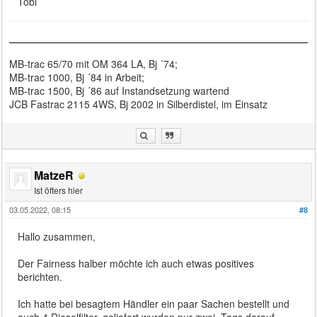
Tobi
MB-trac 65/70 mit OM 364 LA, Bj ´74;
MB-trac 1000, Bj ´84 in Arbeit;
MB-trac 1500, Bj ´86 auf Instandsetzung wartend
JCB Fastrac 2115 4WS, Bj 2002 in Silberdistel, im Einsatz
MatzeR
Ist öfters hier
03.05.2022, 08:15
#8
Hallo zusammen,
Der Fairness halber möchte ich auch etwas positives
berichten.
Ich hatte bei besagtem Händler ein paar Sachen bestellt und
auch 4 Dieselfilter, geliefert wurden nur zwei. Tags darauf