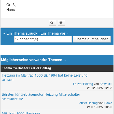
Gruß,
Hans
«
Ein Thema zurück
|
Ein Thema vor
»
Möglicherweise verwandte Themen…
Thema / Verfasser
Letzter Beitrag
Heizung im MB-trac 1500 Bj. 1984 hat keine Leistung
Ulli1300
Letzter Beitrag
von
Kowalski
26.12.2025, 12:28
Bürsten für Gebläsemotor Heizung Mittelschalter
schrauber1962
Letzter Beitrag
von
Bawo
21.07.2025, 10:20
MB Trac 1000 Nachbau