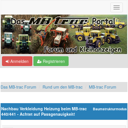
Anmelden
Registrieren
Das MB-trac Forum
Rund um den MB-trac
MB-trac Forum
Nachbau Verkleidung Heizung beim MB-trac
Baumstrukturmodus
440/441 - Achtet auf Passgenauigkeit!