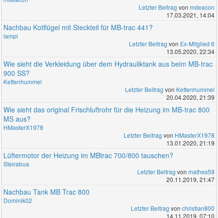
Letzter Beitrag
von
mdeacon
17.03.2021, 14:04
Nachbau Kotflügel mit Steckteil für MB-trac 441?
lampl
Letzter Beitrag
von
Ex-Mitglied 6
13.05.2020, 22:34
Wie sieht die Verkleidung über dem Hydrauliktank aus beim MB-trac
900 SS?
Kettenhummel
Letzter Beitrag
von
Kettenhummel
20.04.2020, 21:39
Wie sieht das original Frischluftrohr für die Heizung im MB-trac 800
MS aus?
HMasterX1978
Letzter Beitrag
von
HMasterX1978
13.01.2020, 21:19
Lüftermotor der Heizung im MBtrac 700/800 tauschen?
Steirabua
Letzter Beitrag
von
mathes59
20.11.2019, 21:47
Nachbau Tank MB Trac 800
Dominik02
Letzter Beitrag
von
christian800
14.11.2019, 07:10