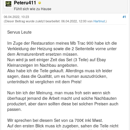
Peteru411
Fühlt sich wie zu Hause
06.04.2022, 10:23
#1
(Dieser Beitrag wurde zuletzt bearbeitet: 06.04.2022, 12:00 von
Hartmut
.)
Servus Leute
Im Zuge der Restauration meines Mb Trac 900 habe ich die
Verkleidung der Heizung sowie die 2 Seitenteile vorne unter
dem Armaturenbrett ersetzen müssen.
Nun wird ja seit einiger Zeit das Set (3 Teile) auf Ebay
Kleinanzeigen im Nachbau angeboten.
Also habe ich die Teile gekauft. Allerdings muss ich leider
sagen, dass die Qualität, um es human auszudrücken,
unterirdisch ist verglichen mit dem Preis!
Nun bin ich der Meinung, man muss froh sein wenn sich
überhaupt jemand die Arbeit macht und solche Nachbauten
produziert, aber dann sollten diese bei solchen Preisen auch
passen.
Wir sprechen bei diesem Set von ca 700€ inkl Mwst.
Auf den ersten Blick muss ich zugeben, sahen die Teile nicht