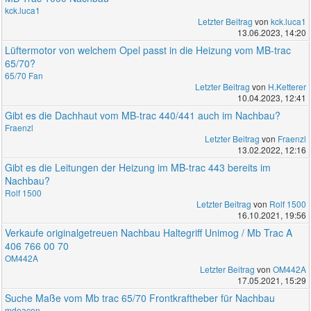
kck.luca1
Letzter Beitrag
von
kck.luca1
13.06.2023, 14:20
Lüftermotor von welchem Opel passt in die Heizung vom MB-trac
65/70?
65/70 Fan
Letzter Beitrag
von
H.Ketterer
10.04.2023, 12:41
Gibt es die Dachhaut vom MB-trac 440/441 auch im Nachbau?
Fraenzl
Letzter Beitrag
von
Fraenzl
13.02.2022, 12:16
Gibt es die Leitungen der Heizung im MB-trac 443 bereits im
Nachbau?
Rolf 1500
Letzter Beitrag
von
Rolf 1500
16.10.2021, 19:56
Verkaufe originalgetreuen Nachbau Haltegriff Unimog / Mb Trac A
406 766 00 70
OM442A
Letzter Beitrag
von
OM442A
17.05.2021, 15:29
Suche Maße vom Mb trac 65/70 Frontkraftheber für Nachbau
mdeacon