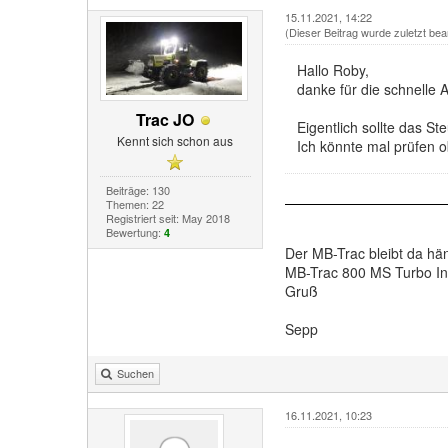
15.11.2021, 14:22
(Dieser Beitrag wurde zuletzt bea
Hallo Roby,
danke für die schnelle A
Trac JO
Eigentlich sollte das S
Kennt sich schon aus
Ich könnte mal prüfen 
Beiträge: 130
Themen: 22
Registriert seit: May 2018
Bewertung:
4
Der MB-Trac bleibt da h
MB-Trac 800 MS Turbo In
Gruß
Sepp
Suchen
16.11.2021, 10:23