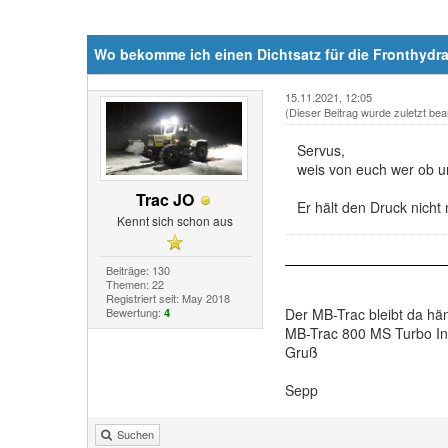
Wo bekomme ich einen Dichtsatz für die Fronthydr
15.11.2021, 12:05
(Dieser Beitrag wurde zuletzt bea
Servus,
weis von euch wer ob un
Trac JO
Er hält den Druck nicht
Kennt sich schon aus
Beiträge: 130
Themen: 22
Registriert seit: May 2018
Bewertung:
Der MB-Trac bleibt da h
4
MB-Trac 800 MS Turbo In
Gruß
Sepp
Suchen