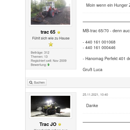
Moin wenn ein Hunger Z
MB-trac 65/70 - denn au
trac 65
Fühlt sich wie zu Hause
- 440 161 001068
- 440 161 000446
Beiträge: 312
Themen: 13
- Hanomag Perfekt 401 d
Registriert seit: Nov 2009
Bewertung:
9
Gruß Luca
Suchen
25.11.2021, 10:40
Danke
Trac JO