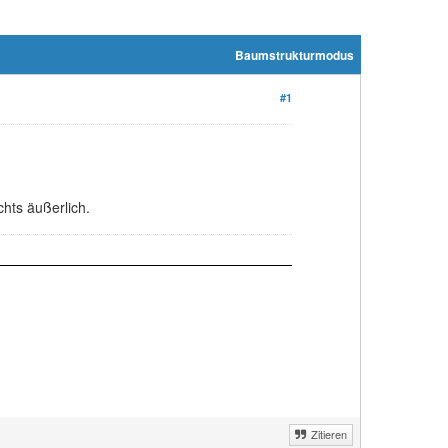
Baumstrukturmodus
#1
chts äußerlich.
Zitieren