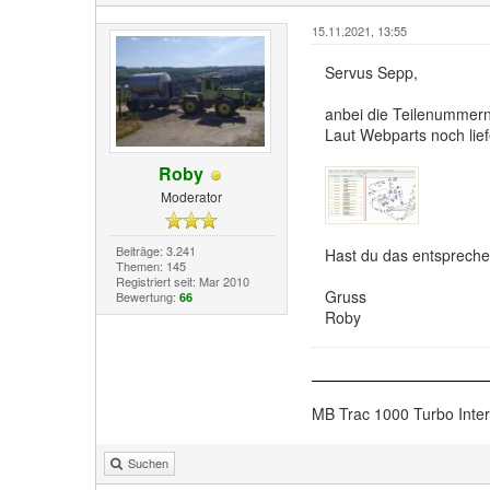
15.11.2021, 13:55
Servus Sepp,
anbei die Teilenummern
Laut Webparts noch lief
Roby
Moderator
Beiträge: 3.241
Hast du das entspreche
Themen: 145
Registriert seit: Mar 2010
Gruss
Bewertung:
66
Roby
MB Trac 1000 Turbo Inte
Suchen