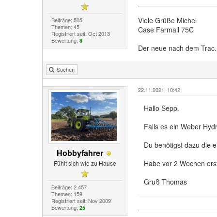
Viele Grüße Michel
Beiträge: 505
Themen: 45
Case Farmall 75C
Registriert seit: Oct 2013
Bewertung:
8
Der neue nach dem Trac..
Suchen
22.11.2021, 10:42
Hallo Sepp.
Falls es ein Weber Hydra
Du benötigst dazu die 
Hobbyfahrer
Habe vor 2 Wochen erst 
Fühlt sich wie zu Hause
Gruß Thomas
Beiträge: 2.457
Themen: 159
Registriert seit: Nov 2009
Bewertung:
25