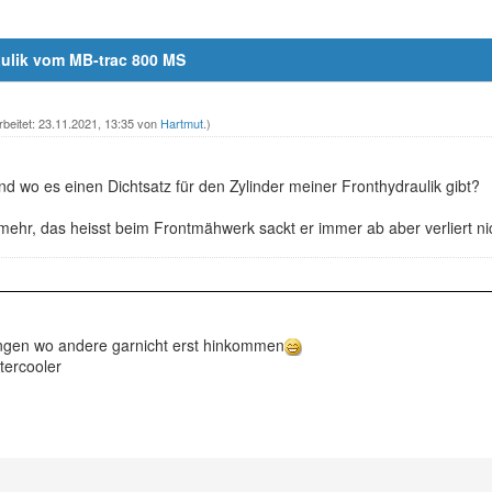
aulik vom MB-trac 800 MS
rbeitet: 23.11.2021, 13:35 von
Hartmut
.)
d wo es einen Dichtsatz für den Zylinder meiner Fronthydraulik gibt?
 mehr, das heisst beim Frontmähwerk sackt er immer ab aber verliert ni
ängen wo andere garnicht erst hinkommen
tercooler