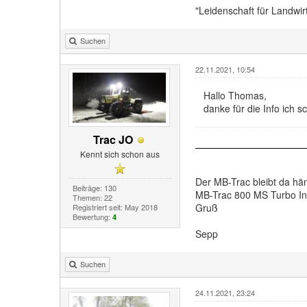
"Leidenschaft für Landwir
Suchen
22.11.2021, 10:54
Hallo Thomas,
danke für die Info ich 
Trac JO
Kennt sich schon aus
Der MB-Trac bleibt da h
Beiträge: 130
MB-Trac 800 MS Turbo In
Themen: 22
Gruß
Registriert seit: May 2018
Bewertung:
4
Sepp
Suchen
24.11.2021, 23:24