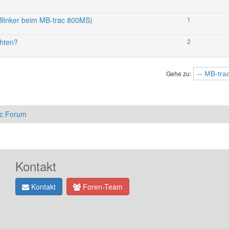
/Blinker beim MB-trac 800MS)
1
hten?
2
Gehe zu:
ac Forum
Kontakt
Kontakt
Foren-Team