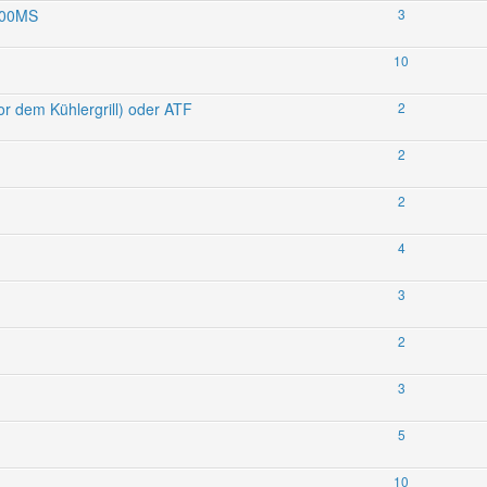
800MS
3
10
r dem Kühlergrill) oder ATF
2
2
2
4
3
2
3
5
10