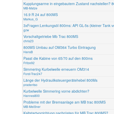
Kupplungsarme in eingebautem Zustand nachstellen? 
MB-Matze
16.9 R 24 auf 800MS
Markus_G
3xFragen:Lenkungsöl 800ms: API GL-5s (kleiner Tank vo
gzw
Vorschaltgetriebe Mb Trac 800MS
chris23
800MS Umbau auf OM364 Turbo Eintragung
HansB
Passt die Kabine von 65/70 auf den 800ms
Fritze92
Simmering Kurbelwelle erneuern OM314
Forst-Trac247
Länge der Hydrauliksteuergerätehebel 800Ms
pradentso
Kurbelwelle Simmering vorne abdichten?
Hannes800
Probleme mit der Bremsanlage am MB trac 800MS
MB-Meißner
Kaltstartvorrichtung nachrüsten für MB Trac 800MS?