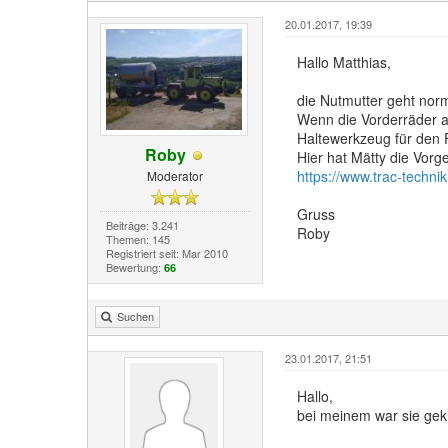
20.01.2017, 19:39
Hallo Matthias,
die Nutmutter geht norm
Wenn die Vorderräder a
Haltewerkzeug für den 
Roby
Hier hat Mätty die Vor
https://www.trac-techn
Moderator
Gruss
Beiträge: 3.241
Roby
Themen: 145
Registriert seit: Mar 2010
Bewertung:
66
Suchen
23.01.2017, 21:51
Hallo,
bei meinem war sie gek