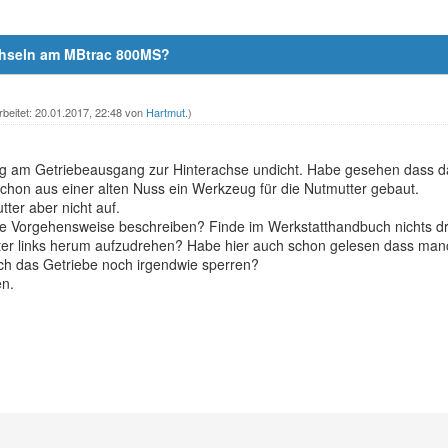
chseln am MBtrac 800MS?
rbeitet: 20.01.2017, 22:48 von
Hartmut
.)
ing am Getriebeausgang zur Hinterachse undicht. Habe gesehen dass
chon aus einer alten Nuss ein Werkzeug für die Nutmutter gebaut.
ter aber nicht auf.
e Vorgehensweise beschreiben? Finde im Werkstatthandbuch nichts dr
ter links herum aufzudrehen? Habe hier auch schon gelesen dass ma
ich das Getriebe noch irgendwie sperren?
en.