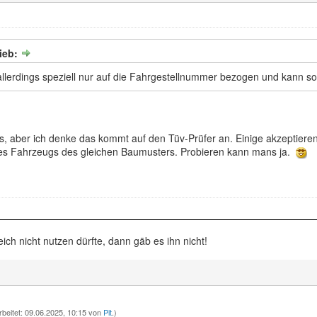
ieb:
 allerdings speziell nur auf die Fahrgestellnummer bezogen und kann s
s, aber ich denke das kommt auf den Tüv-Prüfer an. Einige akzeptiere
es Fahrzeugs des gleichen Baumusters. Probieren kann mans ja.
h nicht nutzen dürfte, dann gäb es ihn nicht!
rbeitet: 09.06.2025, 10:15 von
Pit
.)