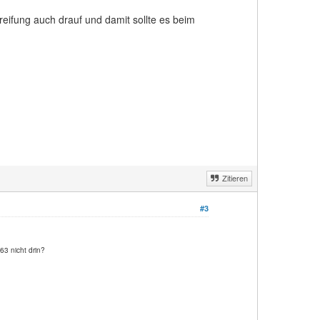
ereifung auch drauf und damit sollte es beim
Zitieren
#3
63 nicht drin?