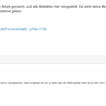
 Arbeit gemacht, und alle Beiblätter hier reingestellt. Da steht deine B
robleme geben.
k.de/Forum/showth...p?tid=7155
h schon nachgesehen, aber entweder bin ich zu blöd oder die Reifengröße steht da für den 440.1