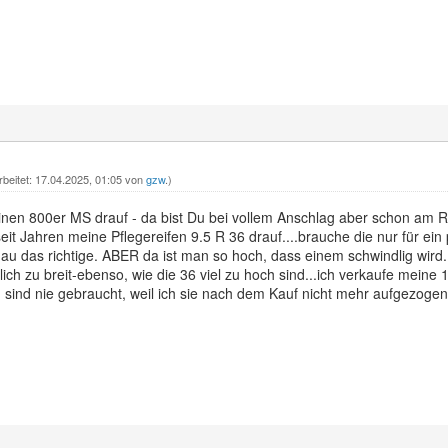
rbeitet: 17.04.2025, 01:05 von
gzw
.)
meinen 800er MS drauf - da bist Du bei vollem Anschlag aber schon am
seit Jahren meine Pflegereifen 9.5 R 36 drauf....brauche die nur für ein 
u das richtige. ABER da ist man so hoch, dass einem schwindlig wird.
hlich zu breit-ebenso, wie die 36 viel zu hoch sind...ich verkaufe mein
n sind nie gebraucht, weil ich sie nach dem Kauf nicht mehr aufgezoge