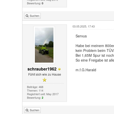
Bewertung:
0
Suchen
03.05.2025, 17:43
Servus
Habe bei meinem 800er 
kein Problem beim TÜV
Bei 1,65M Spur ist noc
So eine Freigabe ist al
schrauber1962
m.f.G.Harald
Fühlt sich wie zu Hause
Beiträge: 468
Themen: 114
Registriert seit: May 2017
Bewertung:
2
Suchen