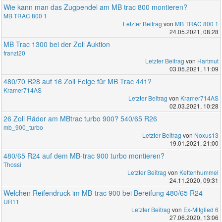
Wie kann man das Zugpendel am MB trac 800 montieren?
MB TRAC 800 1
Letzter Beitrag
von
MB TRAC 800 1
24.05.2021, 08:28
MB Trac 1300 bei der Zoll Auktion
franzl20
Letzter Beitrag
von
Hartmut
03.05.2021, 11:09
480/70 R28 auf 16 Zoll Felge für MB Trac 441?
Kramer714AS
Letzter Beitrag
von
Kramer714AS
02.03.2021, 10:28
26 Zoll Räder am MBtrac turbo 900? 540/65 R26
mb_900_turbo
Letzter Beitrag
von
Noxus13
19.01.2021, 21:00
480/65 R24 auf dem MB-trac 900 turbo montieren?
Thossi
Letzter Beitrag
von
Kettenhummel
24.11.2020, 09:31
Welchen Reifendruck im MB-trac 900 bei Bereifung 480/65 R24
UR11
Letzter Beitrag
von
Ex-Mitglied 6
27.06.2020, 13:06