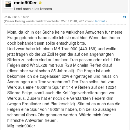
mein900er
Lernt noch alles kennen
25.07.2016, 18:32
#1
(Dieser Beitrag wurde zuletzt bearbeitet: 25.07.2016, 20:12 von
Hartmut
.)
Moin, da ich in der Suche keine wirklichen Antworten für meine
Frage gefunden habe stelle ich sie mal hier. Wenn das thema
doch behandelt sein sollte entschuligt bitte.
Und zwar habe ich einen MB Trac 900 (440.169) und wollte
jetzt fragen ob die 28 Zoll felgen die auf den angehängten
Bildern zu sehen sind auf meinen Trac passen oder nicht. Die
Felgen sind W15Lx28 mit 16.9 R28 Michelin Reifen drauf
(diese aber wohl schon 25 Jahre alt). Die Frage ist auch
bekomme ich die zugelassen bzw eingetragen und muss ich
Änderungen am Trac vornehmen? Der Trac selbst hat von
Werk aus eine 1800mm Spur mit 14.9 Reifen auf der 12x24
Südrad Felge, somit auch die Kotflügelverbreiterungen von
Werk aus. Zudem hat er noch die Verstärkten Federn drin
(wegen Frontlader und Planierschild). Stimmt es auch das die
Felgen eine Spur von 1800mm haben, bin bei so aussagen
schonmal übers Ohr gehauen worden. Würde mich über
hilfreiche Antworten freuen.
Mfg mein900er