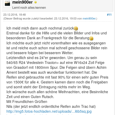
mein900er
Lernt noch alles kennen
23.12.2016, 18:48
#11
(Dieser Beitrag wurde zuletzt bearbeitet: 23.12.2016, 19:03 von
mein900er
.)
Ich meld mich dann auch nochmal zurück
Erstmal danke für die Hilfe und die vielen BIlder und Infos und
besonderen Dank an Frankgresch für die Beratung
Ich möchte euch jetzt nicht vorenthalten wie es ausgegangen
ist und reiche euch schon mal schnell geschossene Bilder rein
und bessere folgen bei besserem Wetter.
Letztendlich sind es 24"er geworden. Um genau zu sein
540/65 R24 Vredestein Traxion+ auf eine W16x24 Zoll Felge
von Grasdorf mit 1800mm Spur. Die Felgen sind übern Achim
Ament bestellt was auch wunderbar funktioniert hat. Die
Reifen sind gebrauchte mit fast 90% für einen sehr guten Preis
von 1500€ für alle 4. Gestern kamen dann noch die Freigaben
und somit steht der Eintragung nichts mehr im Weg.
Ich wünsche euch allen schöne Weihnachten, eine Besinnliche
Zeit und einen Guten Rutsch.
Mit Freundlichen Grüßen
Nils (der jetzt endlich ordentliche Reifen aufm Trac hat)
http://img5.fotos-hochladen.net/uploads/...l6b5sq.jpg