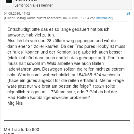
Lernt noch alles kennen
04.08.2016, 17:02
#8
(Dieser Beitrag wurde zuletzt bearbeitet: 04.08.2016, 17:04 von
mein900er
.)
Entschuldigt bitte das es so lange gedauert hat bis ich
antworte, hab viel zu tun.
Also ich bin von den 28 zöllern weg gegangen und würde
dann eher 24 zöller kaufen. Da der Trac pures Hobby ist muss
er "alles" können und der Komfort ist glaube ich auch besser
(vielleicht hört dann auch endlich das gehoppel auf). Der Trac
muss halt sowohl im Wald arbeiten wie auch Ballen
laden/fahren usw. Deswegen sollten die reifen nicht zu extrem
sein. Werde somit wahrscheinlich auf 540/65 R24 wechseln
(habe ein gutes angebot für die reifen erhalten). Meine Frage
wäre jetzt nur wie breit am besten die felge? 15x24 sollte
eigentlich reicgen mit 1760mm spur, oder? Gibt es bei der
Rad-Reifen Kombi irgendwelche probleme?
Mfg Nils
MB Trac turbo 900