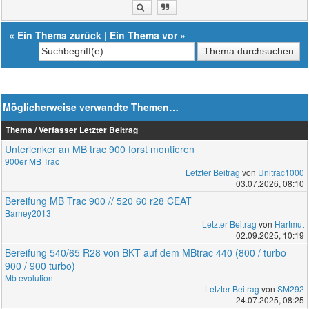
«
Ein Thema zurück
|
Ein Thema vor
»
Möglicherweise verwandte Themen…
Thema / Verfasser
Letzter Beitrag
Unterlenker an MB trac 900 forst montieren
900er MB Trac
Letzter Beitrag
von
Unitrac1000
03.07.2026, 08:10
Bereifung MB Trac 900 // 520 60 r28 CEAT
Barney2013
Letzter Beitrag
von
Hartmut
02.09.2025, 10:19
Bereifung 540/65 R28 von BKT auf dem MBtrac 440 (800 / turbo
900 / 900 turbo)
Mb evolution
Letzter Beitrag
von
SM292
24.07.2025, 08:25