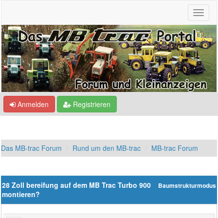
Anmelden
Registrieren
Das MB-trac Forum
Rund um den MB-trac
MB-trac Forum
28 Zoll bereifung auf dem MB Trac Turbo 900
Baumstrukturmodus
montieren?