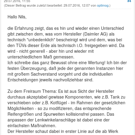
29.07.2016, 11:55
#4
(Dieser Beitrag wurde zuletzt bearbeitet: 29.07.2016, 12:07 von
optimog
.)
Hallo Nils,
die Erfahrung zeigt, das es hin und wieder einen Unterschied
gibt zwischen dem, was vom Hersteller (Daimler AG) als
technisch "unbedenklich" bescheinigt wird und dem, was bei
den TÜVs dieser Erde als technisch i.O. freigegeben wird. Da
wird - nicht generell - aber hin und wieder mit
unterschiedlichem Maß gemessen.
Ich schreibe das ganz Bewusst ohne eine Wertung! Ich bin der
festen Überzeugung, daß jede der genannten Instanzen hier
mit großem Sachverstand vorgeht und die individuellen
Entscheidungen jeweils nachvollziehbar sind.
Zu dem Freiraum Thema: Es ist aus Sicht der Hersteller
durchaus akzeptabel gewisse Komponenten, wie z.B. Tank zu
verschieben oder z.B. Kotflügel - im Rahmen der gesetzlichen
Möglichkeiten - so zu modifizieren, das entsprechende
Reifengrößen und Spurweiten kollisionsfrei passen. Das
anpassen der Lenkwinkelanschläge ist dabei eine der
einfachsten Maßnahmen.
Der Hersteller schaut dabei in erster Linie auf die ab Werk