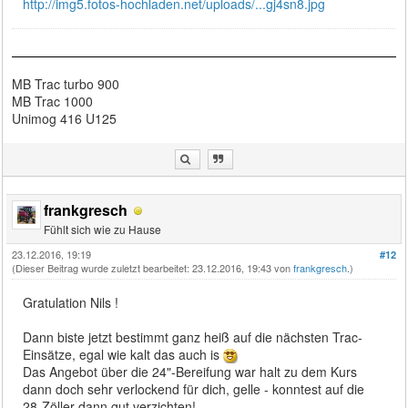
http://img5.fotos-hochladen.net/uploads/...gj4sn8.jpg
MB Trac turbo 900
MB Trac 1000
Unimog 416 U125
frankgresch
Fühlt sich wie zu Hause
23.12.2016, 19:19
#12
(Dieser Beitrag wurde zuletzt bearbeitet: 23.12.2016, 19:43 von
frankgresch
.)
Gratulation Nils !
Dann biste jetzt bestimmt ganz heiß auf die nächsten Trac-
Einsätze, egal wie kalt das auch is
Das Angebot über die 24"-Bereifung war halt zu dem Kurs
dann doch sehr verlockend für dich, gelle - konntest auf die
28-Zöller dann gut verzichten!