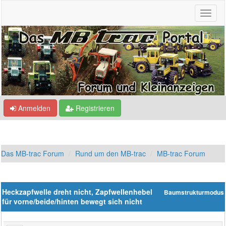
Anmelden
Registrieren
Das MB-trac Forum
Rund um den MB-trac
MB-trac Forum
Heckzapfwelle dreht nicht, Zapfwellenhebel
Baumstrukturmodus
für vorne/beide/hinten bewegt sich nicht