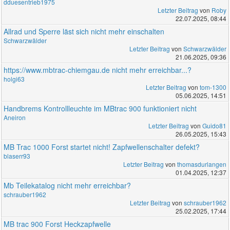
dduesentrieb1975
Letzter Beitrag
von
Roby
22.07.2025, 08:44
Allrad und Sperre läst sich nicht mehr einschalten
Schwarzwälder
Letzter Beitrag
von
Schwarzwälder
21.06.2025, 09:36
https://www.mbtrac-chiemgau.de nicht mehr erreichbar...?
holgi63
Letzter Beitrag
von
tom-1300
05.06.2025, 14:51
Handbrems Kontrollleuchte im MBtrac 900 funktioniert nicht
Aneiron
Letzter Beitrag
von
Guido81
26.05.2025, 15:43
MB Trac 1000 Forst startet nicht! Zapfwellenschalter defekt?
blaserr93
Letzter Beitrag
von
thomasdurlangen
01.04.2025, 12:37
Mb Teilekatalog nicht mehr erreichbar?
schrauber1962
Letzter Beitrag
von
schrauber1962
25.02.2025, 17:44
MB trac 900 Forst Heckzapfwelle