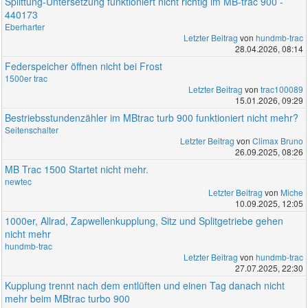
Splittung-Untersetzung funktioniert nicht richtig im MB-trac 900 -
440173
Eberharter
Letzter Beitrag
von
hundmb-trac
28.04.2026, 08:14
Federspeicher öffnen nicht bei Frost
1500er trac
Letzter Beitrag
von
trac100089
15.01.2026, 09:29
Bestriebsstundenzähler im MBtrac turb 900 funktioniert nicht mehr?
Seitenschalter
Letzter Beitrag
von
Climax Bruno
26.09.2025, 08:26
MB Trac 1500 Startet nicht mehr.
newtec
Letzter Beitrag
von
Miche
10.09.2025, 12:05
1000er, Allrad, Zapwellenkupplung, Sitz und Splitgetriebe gehen
nicht mehr
hundmb-trac
Letzter Beitrag
von
hundmb-trac
27.07.2025, 22:30
Kupplung trennt nach dem entlüften und einen Tag danach nicht
mehr beim MBtrac turbo 900