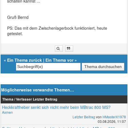
schalten kannst ...
Gruß Bernd
PS: Das mit dem Zwischenlagerbock funktioniert, heute
getestet.
«
Ein Thema zurück
|
Ein Thema vor
»
Möglicherweise verwandte Themen…
Thema / Verfasser
Letzter Beitrag
Heckkraftheber senkt sich nicht mehr beim MBtrac 800 MS?
Axmen
Letzter Beitrag
von
HMasterX1978
03.08.2026, 11:07