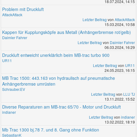
18.07.2024, 14:15
Problem mit Druckluft
AttackAttack
Letzter Beitrag
von
AttackAttack
15.03.2024, 10:58
Kappen für Kupplungsköpfe aus Metall (Anhängerbremse rot/gelb)
Daimler Fahrer
Letzter Beitrag
von
Daimler Fahrer
06.03.2024, 16:29
Druckluft entweicht unerklärlich beim MB-trac turbo 900
UR11
Letzter Beitrag
von
UR11
24.05.2023, 16:15
MB Trac 1500: 443.163 von hydraulisch auf pneumatische
Anhängerbremse umrüsten
Schrauber.EV
Letzter Beitrag
von
LLU TJ
13.11.2022, 15:52
Diverse Reparaturen am MB-trac 65/70 - Motor und Druckluft
indianer
Letzter Beitrag
von
indianer
13.02.2022, 18:19
Mb Trac 1300 bj.78 7. und 8. Gang ohne Funktion
SebastianK