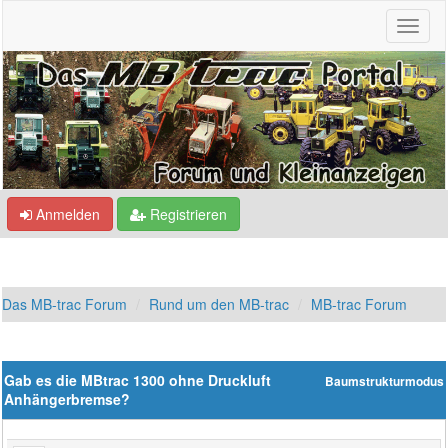
Anmelden
Registrieren
Das MB-trac Forum
Rund um den MB-trac
MB-trac Forum
Gab es die MBtrac 1300 ohne Druckluft
Baumstrukturmodus
Anhängerbremse?