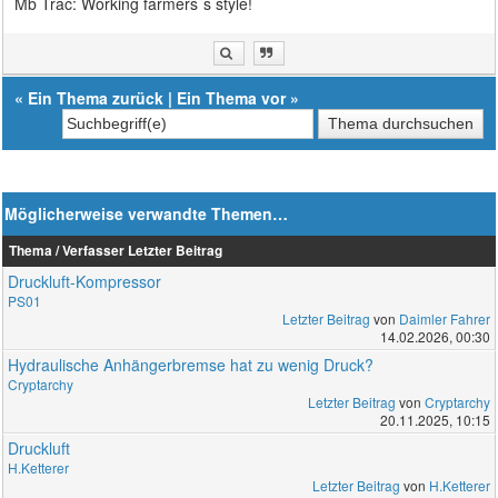
Mb Trac: Working farmers`s style!
«
Ein Thema zurück
|
Ein Thema vor
»
Möglicherweise verwandte Themen…
Thema / Verfasser
Letzter Beitrag
Druckluft-Kompressor
PS01
Letzter Beitrag
von
Daimler Fahrer
14.02.2026, 00:30
Hydraulische Anhängerbremse hat zu wenig Druck?
Cryptarchy
Letzter Beitrag
von
Cryptarchy
20.11.2025, 10:15
Druckluft
H.Ketterer
Letzter Beitrag
von
H.Ketterer