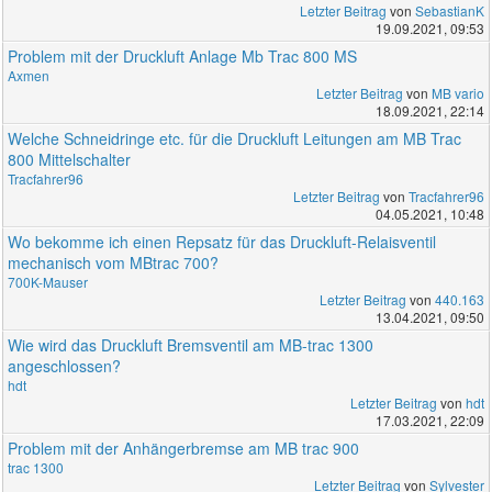
Letzter Beitrag
von
SebastianK
19.09.2021, 09:53
Problem mit der Druckluft Anlage Mb Trac 800 MS
Axmen
Letzter Beitrag
von
MB vario
18.09.2021, 22:14
Welche Schneidringe etc. für die Druckluft Leitungen am MB Trac
800 Mittelschalter
Tracfahrer96
Letzter Beitrag
von
Tracfahrer96
04.05.2021, 10:48
Wo bekomme ich einen Repsatz für das Druckluft-Relaisventil
mechanisch vom MBtrac 700?
700K-Mauser
Letzter Beitrag
von
440.163
13.04.2021, 09:50
Wie wird das Druckluft Bremsventil am MB-trac 1300
angeschlossen?
hdt
Letzter Beitrag
von
hdt
17.03.2021, 22:09
Problem mit der Anhängerbremse am MB trac 900
trac 1300
Letzter Beitrag
von
Sylvester