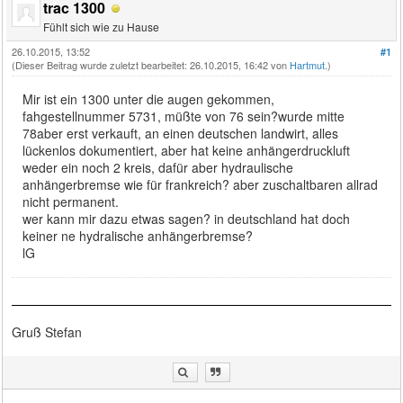
trac 1300
Fühlt sich wie zu Hause
26.10.2015, 13:52
#1
(Dieser Beitrag wurde zuletzt bearbeitet: 26.10.2015, 16:42 von
Hartmut
.)
Mir ist ein 1300 unter die augen gekommen,
fahgestellnummer 5731, müßte von 76 sein?wurde mitte
78aber erst verkauft, an einen deutschen landwirt, alles
lückenlos dokumentiert, aber hat keine anhängerdruckluft
weder ein noch 2 kreis, dafür aber hydraulische
anhängerbremse wie für frankreich? aber zuschaltbaren allrad
nicht permanent.
wer kann mir dazu etwas sagen? in deutschland hat doch
keiner ne hydralische anhängerbremse?
lG
Gruß Stefan