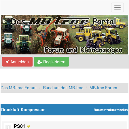
Anmelden
Registrieren
Das MB-trac Forum
Rund um den MB-trac
MB-trac Forum
Druckluft-Kompressor
Baumstrukturmodus
PS01