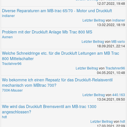
12.07.2022, 19:48
Diverse Reparaturen am MB-trac 65/70 - Motor und Druckluft
indianer
Letzter Beitrag
von
indianer
13.02.2022, 18:19
Problem mit der Druckluft Anlage Mb Trac 800 MS
Axmen
Letzter Beitrag
von
MB vario
18.09.2021, 22:14
Welche Schneidringe etc. für die Druckluft Leitungen am MB Trac
800 Mittelschalter
Tracfahrer96
Letzter Beitrag
von
Tracfahrer96
04.05.2021, 10:48
Wo bekomme ich einen Repsatz für das Druckluft-Relaisventil
mechanisch vom MBtrac 700?
700K-Mauser
Letzter Beitrag
von
440.163
13.04.2021, 09:50
Wie wird das Druckluft Bremsventil am MB-trac 1300
angeschlossen?
hdt
Letzter Beitrag
von
hdt
17.03.2021, 22:09