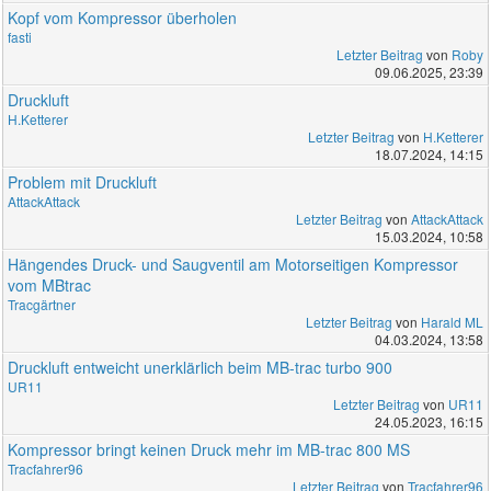
Kopf vom Kompressor überholen
fasti
Letzter Beitrag
von
Roby
09.06.2025, 23:39
Druckluft
H.Ketterer
Letzter Beitrag
von
H.Ketterer
18.07.2024, 14:15
Problem mit Druckluft
AttackAttack
Letzter Beitrag
von
AttackAttack
15.03.2024, 10:58
Hängendes Druck- und Saugventil am Motorseitigen Kompressor
vom MBtrac
Tracgärtner
Letzter Beitrag
von
Harald ML
04.03.2024, 13:58
Druckluft entweicht unerklärlich beim MB-trac turbo 900
UR11
Letzter Beitrag
von
UR11
24.05.2023, 16:15
Kompressor bringt keinen Druck mehr im MB-trac 800 MS
Tracfahrer96
Letzter Beitrag
von
Tracfahrer96