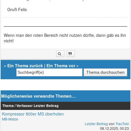
Gruß Felix
Wenn man den roten Bereich nicht nutzen dürfte, dann gäb es ihn
nicht!
«
Ein Thema zurück
|
Ein Thema vor
»
Möglicherweise verwandte Themen…
Thema / Verfasser
Letzter Beitrag
Kompressor 800er MS überholen
MB-Matze
Letzter Beitrag
von
TracTobi
08.12.2025, 00:23