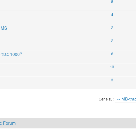
8
4
0 MS
2
2
B-trac 1000?
6
13
3
Gehe zu:
ac Forum