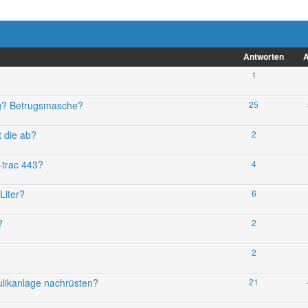
Antworten
A
1
ng? Betrugsmasche?
25
t die ab?
2
-trac 443?
4
Liter?
6
?
2
2
ulikanlage nachrüsten?
21