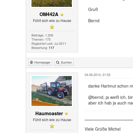
Gruß
OM442A
Bernd
Fühlt sich wie zu Hause
Beiträge: 1.206
Themen: 175
Registriert seit: Jul 2011
Bewertung:
117
Homepage
Suchen
04.06.2014, 21:52
danke Hartmut schon ma
@bernd, ja weiß ich, b
aber ich hab ja auch na
Haumoaster
Fühlt sich wie zu Hause
Viele Grüße Michel