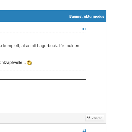
Baumstrukturmodus
#1
e komplett, also mit Lagerbock. für meinen
ntzapfwelle...
Zitieren
#2