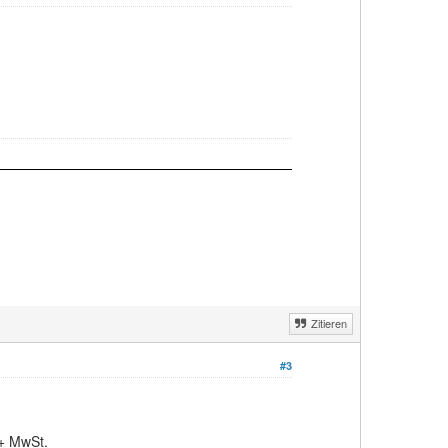
Zitieren
#3
 + MwSt.