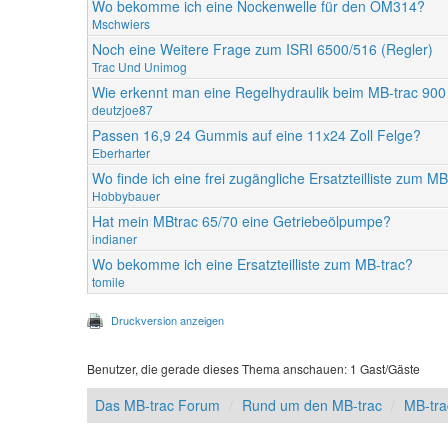
Wo bekomme ich eine Nockenwelle für den OM314?
Mschwiers
Noch eine Weitere Frage zum ISRI 6500/516 (Regler)
Trac Und Unimog
Wie erkennt man eine Regelhydraulik beim MB-trac 90
deutzjoe87
Passen 16,9 24 Gummis auf eine 11x24 Zoll Felge?
Eberharter
Wo finde ich eine frei zugängliche Ersatzteilliste zum M
Hobbybauer
Hat mein MBtrac 65/70 eine Getriebeölpumpe?
indianer
Wo bekomme ich eine Ersatzteilliste zum MB-trac?
tomile
Druckversion anzeigen
Benutzer, die gerade dieses Thema anschauen: 1 Gast/Gäste
Das MB-trac Forum
Rund um den MB-trac
MB-tr