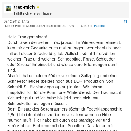
trac-mich
Fühlt sich wie zu Hause
09.12.2012, 17:42
#1
(Dieser Beitrag wurde zuletzt bearbeitet: 09.12.2012, 18:10 von
Hartmut
.)
Hallo Trac-gemeinde!
Durch Swen der seinen Trac ja auch im Winterdienst einsetzt,
kam mir der Gedanke euch mal zu fragen, wer ebenfalls noch
mit auf dieser Strecke tätig ist. Vielleicht könnt ihr erzählen,
welchen Trac und welchen Schneepflug, Fräse, Schleuder
oder Streuer ihr einsetzt und wie so eure Erfahrungen damit
sind.
Also ich habe meinen 900ter vor einem Spitzpflug und einer
Schneeschleuder (beides noch aus DDR-Produktion- von
Schmidt-St. Blasien abgekupfert) laufen. Wir fahren
hauptsächlich für die Kommune Winterdienst. Der Trac macht
sich sehr gut und ich habe bis jetzt noch nicht mal
Schneeketten auflegen müssen.
Beim Einsatz des Seitenräumers (Schmidt Federklappenschild
2,8m) bin ich nicht so zufrieden vor allem wenn ich Höfe
räumen muß. Hier habe ich durch das ständige vor und
zurückfahren Probleme mit dem Schalten. Das dauert mir
zulange da bin ich mit dem anderen Traktor schneller ( Fiat