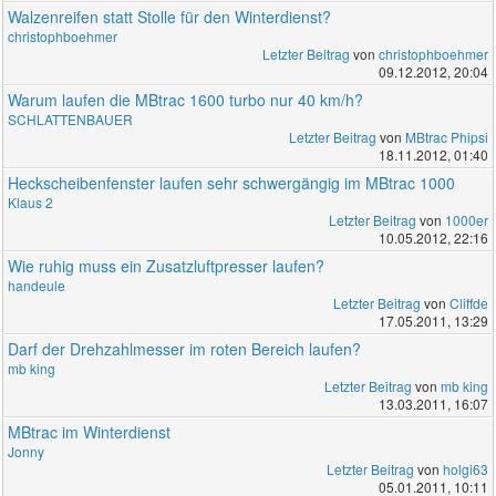
Walzenreifen statt Stolle für den Winterdienst?
christophboehmer
Letzter Beitrag
von
christophboehmer
09.12.2012, 20:04
Warum laufen die MBtrac 1600 turbo nur 40 km/h?
SCHLATTENBAUER
Letzter Beitrag
von
MBtrac Phipsi
18.11.2012, 01:40
Heckscheibenfenster laufen sehr schwergängig im MBtrac 1000
Klaus 2
Letzter Beitrag
von
1000er
10.05.2012, 22:16
Wie ruhig muss ein Zusatzluftpresser laufen?
handeule
Letzter Beitrag
von
Cliffde
17.05.2011, 13:29
Darf der Drehzahlmesser im roten Bereich laufen?
mb king
Letzter Beitrag
von
mb king
13.03.2011, 16:07
MBtrac im Winterdienst
Jonny
Letzter Beitrag
von
holgi63
05.01.2011, 10:11