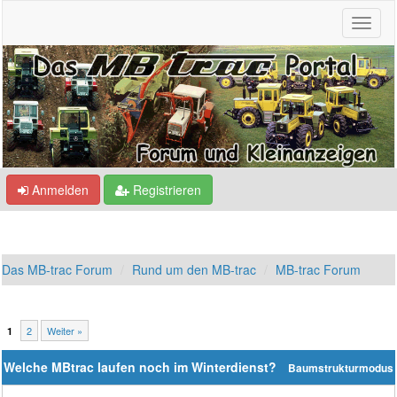
Anmelden
Registrieren
Das MB-trac Forum
Rund um den MB-trac
MB-trac Forum
2
Weiter »
1
Welche MBtrac laufen noch im Winterdienst?
Baumstrukturmodus