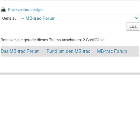
Druckversion anzeigen
Gehe zu:
Benutzer, die gerade dieses Thema anschauen: 2 Gast/Gäste
Das MB-trac Forum
Rund um den MB-trac
MB-trac Forum
Links
Alle Foren als gelesen markieren
Kontakt