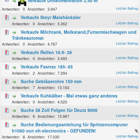
Verkaufe Drillkombination 2.50 m
0
3.947
Verkaufe Steyr Maishäcksler
0
5.362
Verkaufe Milchtank, Melkstand,Futtermischwagen und
Tränkeautomat
0
4.767
Verkaufe Reifen 16.9- 28
0
3.493
Verkaufe Fastrac 185- 65
2
7.294
Suche Gebläserohre 150 mm
7
13.163
Verkaufe Kuhkälber - Mal etwas ganz anderes
0
4.020
Suche 38 Zoll Felgen für Deutz 8006
6
15.967
Suche Bedienungsanleitung für Spritzencomputer
h1060 von eh-electronics - GEFUNDEN!
8
17.030