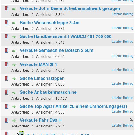
0
4.485
Verkaufe John Deere Scheibenmähwerk gezogen
2
8.844
Suche Wiesenschleppe 3-4m
0
3.736
Suche Handbremsventil WABCO 461 700 000
1
7.548
Verkaufe Sämaschine Botsch 2,50m
0
6.691
Verkaufe MAN 2F1
0
4.050
Suche Einachskipper
0
3.665
Suche Anbaukehrmaschine
6
10.427
Suche Top Agrar Artikel zu einem Enthornungsgerät
0
4.303
Verkaufe Fahr D90 H
1
7.231