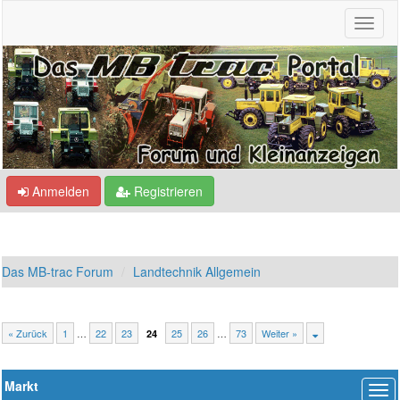
Anmelden
Registrieren
Das MB-trac Forum
Landtechnik Allgemein
« Zurück
1
…
22
23
25
26
…
73
Weiter »
24
Markt