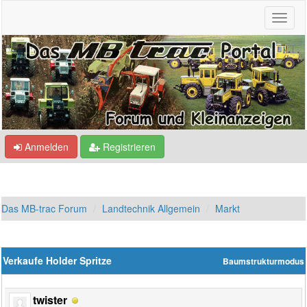
Anmelden
Registrieren
Das MB-trac Forum
Landtechnik Allgemein
Markt
Verkaufe Holder Spritze
Baumstrukturmodus
twister