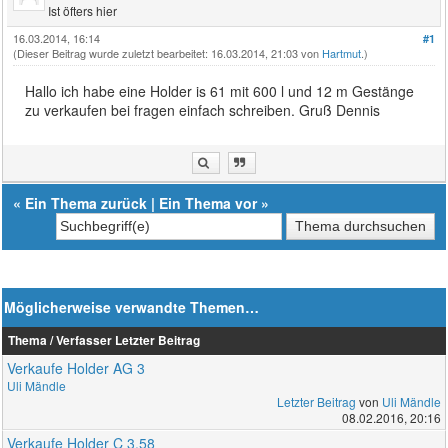
Ist öfters hier
16.03.2014, 16:14
#1
(Dieser Beitrag wurde zuletzt bearbeitet: 16.03.2014, 21:03 von
Hartmut
.)
Hallo ich habe eine Holder is 61 mit 600 l und 12 m Gestänge
zu verkaufen bei fragen einfach schreiben. Gruß Dennis
«
Ein Thema zurück
|
Ein Thema vor
»
Möglicherweise verwandte Themen…
Thema / Verfasser
Letzter Beitrag
Verkaufe Holder AG 3
Uli Mändle
Letzter Beitrag
von
Uli Mändle
08.02.2016, 20:16
Verkaufe Holder C 3.58