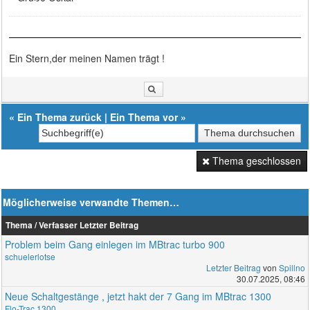
Ein Stern,der meinen Namen trägt !
«
Ein Thema zurück
|
Ein Thema vor
»
Thema geschlossen
Möglicherweise verwandte Themen…
Thema / Verfasser
Letzter Beitrag
Problem beim Gang einlegen im MBtrac turbo 900
schuelerlotse
Letzter Beitrag
von
Spillno
30.07.2025, 08:46
Neue Schaltgestänge , jetzt hakt der 7 Gang im MBtrac 1300
Flo-Trac 1300