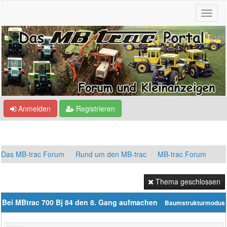
Anmelden
Registrieren
Das MB-trac Forum
Rund um den MB-trac
MB-trac Forum
Thema geschlossen
Bei MBtrac 700 Bj 84 den 8. Gang aufmachen
Baumstrukturmodus