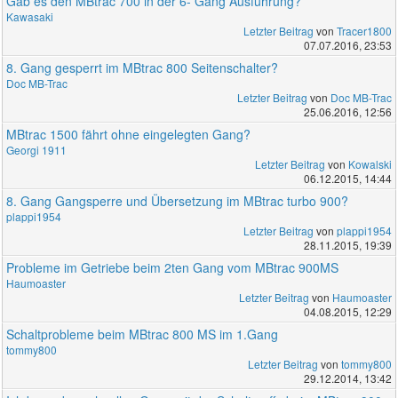
Gab es den MBtrac 700 in der 6- Gang Ausführung?
Kawasaki
Letzter Beitrag
von
Tracer1800
07.07.2016, 23:53
8. Gang gesperrt im MBtrac 800 Seitenschalter?
Doc MB-Trac
Letzter Beitrag
von
Doc MB-Trac
25.06.2016, 12:56
MBtrac 1500 fährt ohne eingelegten Gang?
Georgi 1911
Letzter Beitrag
von
Kowalski
06.12.2015, 14:44
8. Gang Gangsperre und Übersetzung im MBtrac turbo 900?
plappi1954
Letzter Beitrag
von
plappi1954
28.11.2015, 19:39
Probleme im Getriebe beim 2ten Gang vom MBtrac 900MS
Haumoaster
Letzter Beitrag
von
Haumoaster
04.08.2015, 12:29
Schaltprobleme beim MBtrac 800 MS im 1.Gang
tommy800
Letzter Beitrag
von
tommy800
29.12.2014, 13:42