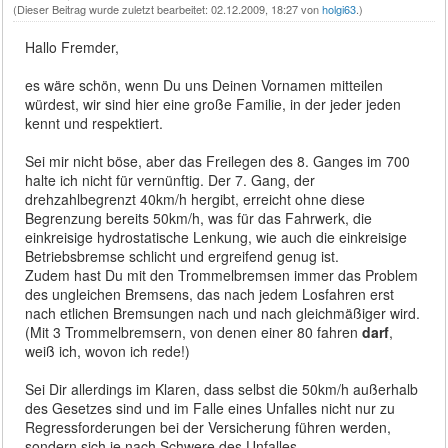
(Dieser Beitrag wurde zuletzt bearbeitet: 02.12.2009, 18:27 von
holgi63
.)
Hallo Fremder,
es wäre schön, wenn Du uns Deinen Vornamen mitteilen
würdest, wir sind hier eine große Familie, in der jeder jeden
kennt und respektiert.
Sei mir nicht böse, aber das Freilegen des 8. Ganges im 700
halte ich nicht für vernünftig. Der 7. Gang, der
drehzahlbegrenzt 40km/h hergibt, erreicht ohne diese
Begrenzung bereits 50km/h, was für das Fahrwerk, die
einkreisige hydrostatische Lenkung, wie auch die einkreisige
Betriebsbremse schlicht und ergreifend genug ist.
Zudem hast Du mit den Trommelbremsen immer das Problem
des ungleichen Bremsens, das nach jedem Losfahren erst
nach etlichen Bremsungen nach und nach gleichmäßiger wird.
(Mit 3 Trommelbremsern, von denen einer 80 fahren
darf
,
weiß ich, wovon ich rede!)
Sei Dir allerdings im Klaren, dass selbst die 50km/h außerhalb
des Gesetzes sind und im Falle eines Unfalles nicht nur zu
Regressforderungen bei der Versicherung führen werden,
sondern sich je nach Schwere des Unfalles