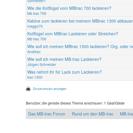
Schneider1
Wie die Kotflügel vom MBtrac 700 lackieren?
Mb trac 700
Kabine zum lackieren bei meinem MBtrac 1300 abbaue
maggo70
Kotflügel vom MBtrac Lackieren oder Streichen?
Mb trac 700
Wie soll ich meinen MBtrac 1500 lackieren? Org. oder 
Anditrac
Wie soll ich meinen MB-trac Lackieren?
Jürgen Schneider
Was nehmt ihr für Lack zum Lackieren?
trac 1300
Druckversion anzeigen
Benutzer, die gerade dieses Thema anschauen: 1 Gast/Gäste
Das MB-trac Forum
Rund um den MB-trac
MB-tr