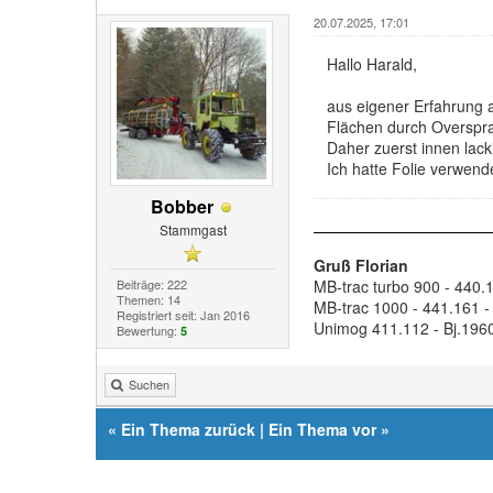
20.07.2025, 17:01
Hallo Harald,
aus eigener Erfahrung a
Flächen durch Overspra
Daher zuerst innen lack
Ich hatte Folie verwende
Bobber
Stammgast
Gruß Florian
Beiträge: 222
MB-trac turbo 900 - 440.1
Themen: 14
MB-trac 1000 - 441.161 -
Registriert seit: Jan 2016
Unimog 411.112 - Bj.1960
Bewertung:
5
Suchen
«
Ein Thema zurück
|
Ein Thema vor
»