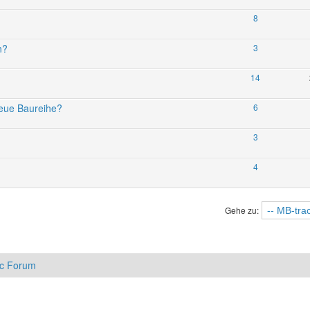
8
n?
3
14
neue Baureihe?
6
3
4
Gehe zu:
ac Forum