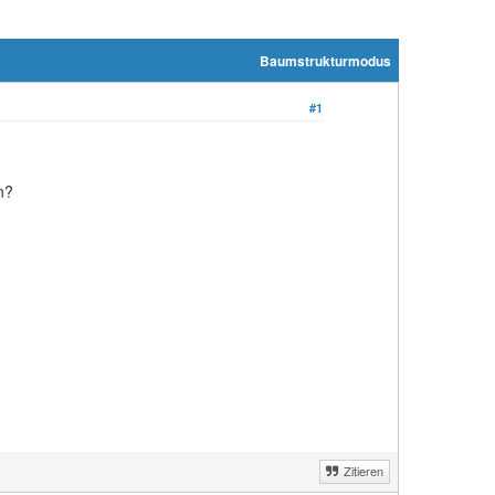
Baumstrukturmodus
#1
n?
Zitieren