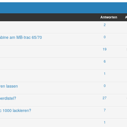
Antworten
A
2
abine am MB-trac 65/70
0
19
6
1
ren lassen
0
erdistel?
27
c 1000 lackieren?
7
1