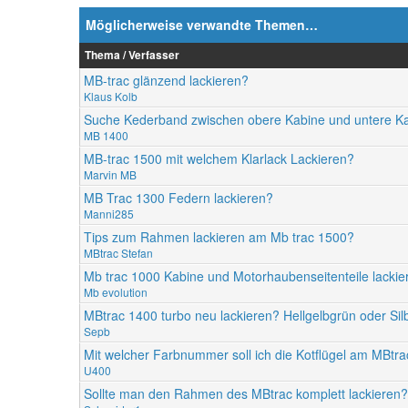
Möglicherweise verwandte Themen…
Thema / Verfasser
MB-trac glänzend lackieren?
Klaus Kolb
Suche Kederband zwischen obere Kabine und untere K
MB 1400
MB-trac 1500 mit welchem Klarlack Lackieren?
Marvin MB
MB Trac 1300 Federn lackieren?
Manni285
Tips zum Rahmen lackieren am Mb trac 1500?
MBtrac Stefan
Mb trac 1000 Kabine und Motorhaubenseitenteile lackie
Mb evolution
MBtrac 1400 turbo neu lackieren? Hellgelbgrün oder Silb
Sepb
Mit welcher Farbnummer soll ich die Kotflügel am MBtra
U400
Sollte man den Rahmen des MBtrac komplett lackieren?