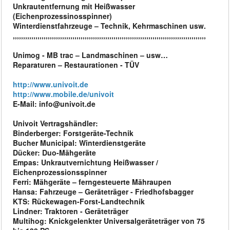
Unkrautentfernung mit Heißwasser
(Eichenprozessinosspinner)
Winterdienstfahrzeuge – Technik, Kehrmaschinen usw.
,,,,,,,,,,,,,,,,,,,,,,,,,,,,,,,,,,,,,,,,,,,,,,,,,,,,,,,,,,,,,,,,,,,,,,,,,,,,,,,,,,,,,,,,,,,,,,
Unimog - MB trac – Landmaschinen – usw…
Reparaturen – Restaurationen - TÜV
http://www.univoit.de
http://www.mobile.de/univoit
E-Mail: info@univoit.de
Univoit Vertragshändler:
Binderberger: Forstgeräte-Technik
Bucher Municipal: Winterdienstgeräte
Dücker: Duo-Mähgeräte
Empas: Unkrautvernichtung Heißwasser /
Eichenprozessionsspinner
Ferri: Mähgeräte – ferngesteuerte Mähraupen
Hansa: Fahrzeuge – Geräteträger - Friedhofsbagger
KTS: Rückewagen-Forst-Landtechnik
Lindner: Traktoren - Geräteträger
Multihog: Knickgelenkter Universalgeräteträger von 75