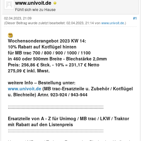
www.univoit.de
Fühlt sich wie zu Hause
02.04.2023, 21:09
#1
(Dieser Beitrag wurde zuletzt bearbeitet: 02.04.2023, 21:14 von
www.univoit.de
.)
Wochensonderangebot 2023 KW 14:
10% Rabatt auf Kotflügel hinten
für MB trac 700 / 800 / 900 / 1000 / 1100
in 460 oder 500mm Breite - Blechstärke 2,0mm
Preis: 256,86 € Stck. - 10% = 231,17 € Netto
275,09 € inkl. Mwst.
weitere Info – Bestellung unter:
www.univoit.de
(MB trac-Ersatzteile u. Zubehör / Kotflügel
u. Blechteile) Artnr. 923-924 / 943-944
;;;;;;;;;;;;;;;;;;;;;;;;;;;;;;;;;;;;;;;;;;;;;;;;;;;;;;;;;;;;;;;;;;;;;;;;;;;;
Ersatzteile von A - Z für Unimog / MB trac / LKW / Traktor
mit Rabatt auf den Listenpreis
::::::::::::::::::::::::::::::::::::::::::::::::::::::::::::::::::::::::::::