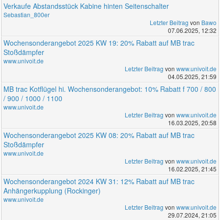
Verkaufe Abstandsstück Kabine hinten Seitenschalter
Sebastian_800er
Letzter Beitrag
von
Bawo
07.06.2025, 12:32
Wochensonderangebot 2025 KW 19: 20% Rabatt auf MB trac
Stoßdämpfer
www.univoit.de
Letzter Beitrag
von
www.univoit.de
04.05.2025, 21:59
MB trac Kotflügel hi. Wochensonderangebot: 10% Rabatt f 700 / 800
/ 900 / 1000 / 1100
www.univoit.de
Letzter Beitrag
von
www.univoit.de
16.03.2025, 20:58
Wochensonderangebot 2025 KW 08: 20% Rabatt auf MB trac
Stoßdämpfer
www.univoit.de
Letzter Beitrag
von
www.univoit.de
16.02.2025, 21:45
Wochensonderangebot 2024 KW 31: 12% Rabatt auf MB trac
Anhängerkupplung (Rockinger)
www.univoit.de
Letzter Beitrag
von
www.univoit.de
29.07.2024, 21:05