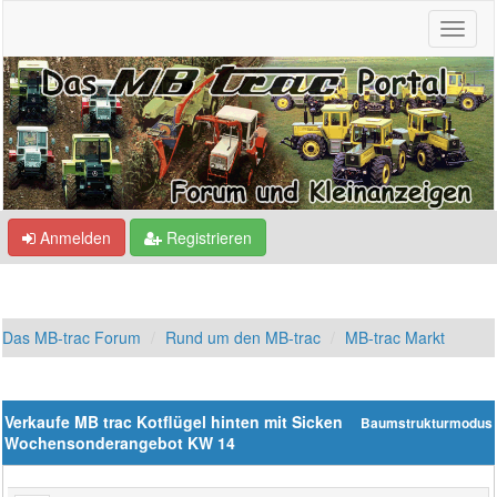
Anmelden
Registrieren
Das MB-trac Forum
Rund um den MB-trac
MB-trac Markt
Verkaufe MB trac Kotflügel hinten mit Sicken
Baumstrukturmodus
Wochensonderangebot KW 14