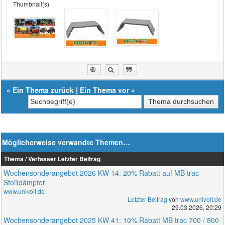
Thumbnail(s)
«
Ein Thema zurück
|
Ein Thema vor
»
Möglicherweise verwandte Themen…
Thema / Verfasser
Letzter Beitrag
Wochensonderangebot 2026 KW 14: 20% Rabatt auf MB trac
Stoßdämpfer
www.univoit.de
Letzter Beitrag
von
www.univoit.de
29.03.2026, 20:29
Wochensonderangebot 2025 KW 41: 10% Rabatt MB trac 700 / 800