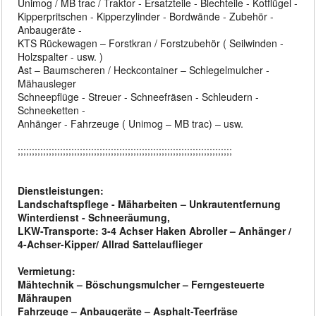
Unimog / MB trac / Traktor - Ersatzteile - Blechteile - Kotflügel -
Kipperpritschen - Kipperzylinder - Bordwände - Zubehör -
Anbaugeräte -
KTS Rückewagen – Forstkran / Forstzubehör ( Seilwinden -
Holzspalter - usw. )
Ast – Baumscheren / Heckcontainer – Schlegelmulcher -
Mähausleger
Schneepflüge - Streuer - Schneefräsen - Schleudern -
Schneeketten -
Anhänger - Fahrzeuge ( Unimog – MB trac) – usw.
;;;;;;;;;;;;;;;;;;;;;;;;;;;;;;;;;;;;;;;;;;;;;;;;;;;;;;;;;;;;;;;;;;;;;;;;;;;;
Dienstleistungen:
Landschaftspflege - Mäharbeiten – Unkrautentfernung
Winterdienst - Schneeräumung,
LKW-Transporte: 3-4 Achser Haken Abroller – Anhänger /
4-Achser-Kipper/ Allrad Sattelauflieger
Vermietung:
Mähtechnik – Böschungsmulcher – Ferngesteuerte
Mähraupen
Fahrzeuge – Anbaugeräte – Asphalt-Teerfräse