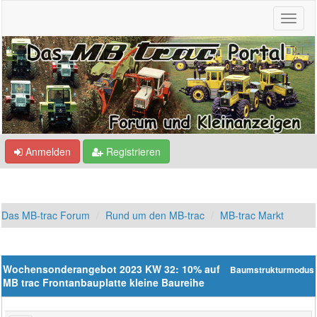
Anmelden
Registrieren
Das MB-trac Forum
Rund um den MB-trac
MB-trac Markt
Wochensonderangebot 2023 KW 32: 10% auf
Baumstrukturmodus
MB trac Frontanbauplatte kleine Baureihe