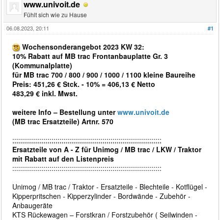
www.univoit.de
Fühlt sich wie zu Hause
06.08.2023, 20:11
#1
Wochensonderangebot 2023 KW 32:
10% Rabatt auf MB trac Frontanbauplatte Gr. 3
(Kommunalplatte)
für MB trac 700 / 800 / 900 / 1000 / 1100 kleine Baureihe
Preis: 451,26 € Stck. - 10% = 406,13 € Netto
483,29 € inkl. Mwst.
weitere Info – Bestellung unter
www.univoit.de
(MB trac Ersatzteile) Artnr. 570
;;;;;;;;;;;;;;;;;;;;;;;;;;;;;;;;;;;;;;;;;;;;;;;;;;;;;;;;;;;;;;;;;;;;;;;;;;;;
Ersatzteile von A - Z für Unimog / MB trac / LKW / Traktor
mit Rabatt auf den Listenpreis
::::::::::::::::::::::::::::::::::::::::::::::::::::::::::::::::::::::::::::
Unimog / MB trac / Traktor - Ersatzteile - Blechteile - Kotflügel -
Kipperpritschen - Kipperzylinder - Bordwände - Zubehör -
Anbaugeräte
KTS Rückewagen – Forstkran / Forstzubehör ( Seilwinden -