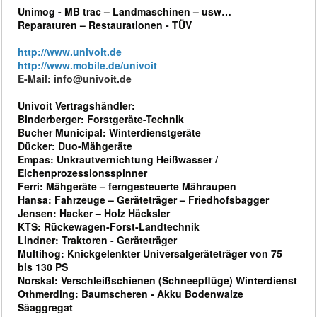
Unimog - MB trac – Landmaschinen – usw…
Reparaturen – Restaurationen - TÜV
http://www.univoit.de
http://www.mobile.de/univoit
E-Mail: info@univoit.de
Univoit Vertragshändler:
Binderberger: Forstgeräte-Technik
Bucher Municipal: Winterdienstgeräte
Dücker: Duo-Mähgeräte
Empas: Unkrautvernichtung Heißwasser /
Eichenprozessionsspinner
Ferri: Mähgeräte – ferngesteuerte Mähraupen
Hansa: Fahrzeuge – Geräteträger – Friedhofsbagger
Jensen: Hacker – Holz Häcksler
KTS: Rückewagen-Forst-Landtechnik
Lindner: Traktoren - Geräteträger
Multihog: Knickgelenkter Universalgeräteträger von 75
bis 130 PS
Norskal: Verschleißschienen (Schneepflüge) Winterdienst
Othmerding: Baumscheren - Akku Bodenwalze
Säaggregat