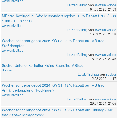
www.univoit.de
Letzter Beitrag
von
www.univoit.de
04.05.2025, 21:59
MB trac Kotflügel hi. Wochensonderangebot: 10% Rabatt f 700 / 800
/ 900 / 1000 / 1100
www.univoit.de
Letzter Beitrag
von
www.univoit.de
16.03.2025, 20:58
Wochensonderangebot 2025 KW 08: 20% Rabatt auf MB trac
Stoßdämpfer
www.univoit.de
Letzter Beitrag
von
www.univoit.de
16.02.2025, 21:45
Suche: Unterlenkerhalter kleine Baureihe MBtrac
Bobber
Letzter Beitrag
von
Bobber
12.02.2025, 11:17
Wochensonderangebot 2024 KW 31: 12% Rabatt auf MB trac
Anhängerkupplung (Rockinger)
www.univoit.de
Letzter Beitrag
von
www.univoit.de
29.07.2024, 21:05
Wochensonderangebot 2024 KW 30: 15% Rabatt auf Unimog - MB
trac Zapfwellenlagerbock