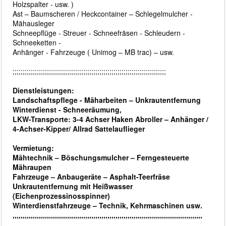
Holzspalter - usw. )
Ast – Baumscheren / Heckcontainer – Schlegelmulcher -
Mähausleger
Schneepflüge - Streuer - Schneefräsen - Schleudern -
Schneeketten -
Anhänger - Fahrzeuge ( Unimog – MB trac) – usw.
;;;;;;;;;;;;;;;;;;;;;;;;;;;;;;;;;;;;;;;;;;;;;;;;;;;;;;;;;;;;;;;;;;;;;;;;;;;;
Dienstleistungen:
Landschaftspflege - Mäharbeiten – Unkrautentfernung
Winterdienst - Schneeräumung,
LKW-Transporte: 3-4 Achser Haken Abroller – Anhänger /
4-Achser-Kipper/ Allrad Sattelauflieger
Vermietung:
Mähtechnik – Böschungsmulcher – Ferngesteuerte
Mähraupen
Fahrzeuge – Anbaugeräte – Asphalt-Teerfräse
Unkrautentfernung mit Heißwasser
(Eichenprozessinosspinner)
Winterdienstfahrzeuge – Technik, Kehrmaschinen usw.
,,,,,,,,,,,,,,,,,,,,,,,,,,,,,,,,,,,,,,,,,,,,,,,,,,,,,,,,,,,,,,,,,,,,,,,,,,,,,,,,,,,,,,,,,,,,,,