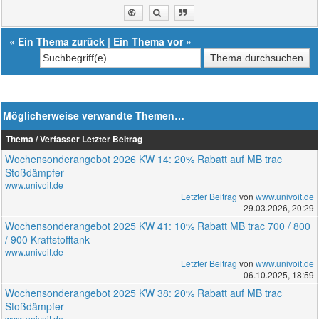
«
Ein Thema zurück
|
Ein Thema vor
»
Möglicherweise verwandte Themen…
Thema / Verfasser
Letzter Beitrag
Wochensonderangebot 2026 KW 14: 20% Rabatt auf MB trac
Stoßdämpfer
www.univoit.de
Letzter Beitrag
von
www.univoit.de
29.03.2026, 20:29
Wochensonderangebot 2025 KW 41: 10% Rabatt MB trac 700 / 800
/ 900 Kraftstofftank
www.univoit.de
Letzter Beitrag
von
www.univoit.de
06.10.2025, 18:59
Wochensonderangebot 2025 KW 38: 20% Rabatt auf MB trac
Stoßdämpfer
www.univoit.de