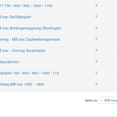
f 700 / 800 / 900 / 1000 / 1100
0
 trac Stoßdämpfer
0
 trac Anhängerkupplung (Rockinger)
0
mog - MB trac Zapfwellenlagerbock
0
trac - Unimog Vorderfeder
0
ufbaurahmen
0
mpfer 700 / 800 / 900 / 1000 / 110
0
stieg MB trac 1300 - 1800
0
Gehe zu: