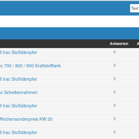
Antworten
A
 trac Stoßdämpfer
0
00 / 800 / 900 Kraftstofftank
0
 trac Stoßdämpfer
0
ac Scheibenrahmen
0
 trac Stoßdämpfer
0
 Wochensonderpreis KW 20
0
 trac Stoßdämpfer
0