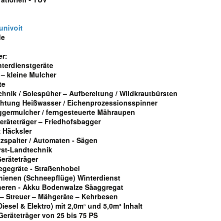
univoit
de
er:
terdienstgeräte
 – kleine Mulcher
te
hnik / Solespüher – Aufbereitung / Wildkrautbürsten
htung Heißwasser / Eichenprozessionsspinner
aggermulcher / ferngesteuerte Mähraupen
eräteträger – Friedhofsbagger
 Häcksler
zspalter / Automaten - Sägen
st-Landtechnik
Geräteträger
egegräte - Straßenhobel
hienen (Schneepflüge) Winterdienst
eren - Akku Bodenwalze Säaggregat
– Streuer – Mähgeräte – Kehrbesen
esel & Elektro) mit 2,0m³ und 5,0m³ Inhalt
Geräteträger von 25 bis 75 PS