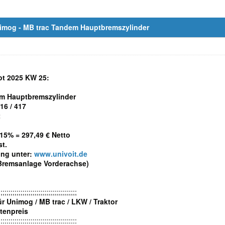
mog - MB trac Tandem Hauptbremszylinder
t 2025 KW 25:
m Hauptbremszylinder
16 / 417
2
- 15% = 297,49 € Netto
st.
ung unter:
www.univoit.de
 Bremsanlage Vorderachse)
;;;;;;;;;;;;;;;;;;;;;;;;;;;;;;;;;;;;;;;
für Unimog / MB trac / LKW / Traktor
stenpreis
:::::::::::::::::::::::::::::::::::::::