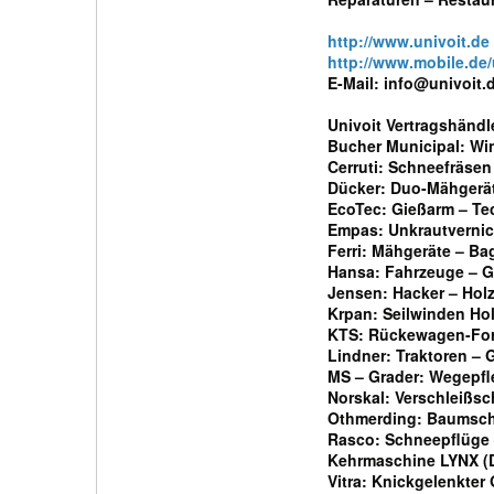
http://www.univoit.de
http://www.mobile.de/
E-Mail: info@univoit.
Univoit Vertragshändl
Bucher Municipal: Win
Cerruti: Schneefräsen
Dücker: Duo-Mähgerä
EcoTec: Gießarm – Tec
Empas: Unkrautvernic
Ferri: Mähgeräte – B
Hansa: Fahrzeuge – G
Jensen: Hacker – Holz
Krpan: Seilwinden Hol
KTS: Rückewagen-For
Lindner: Traktoren – 
MS – Grader: Wegepfl
Norskal: Verschleißsc
Othmerding: Baumsch
Rasco: Schneepflüge 
Kehrmaschine LYNX (Di
Vitra: Knickgelenkter 