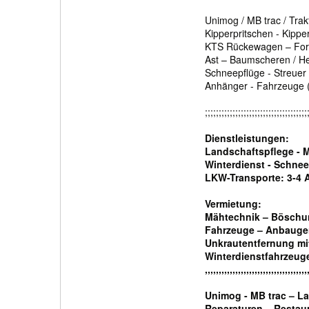
Unimog / MB trac / Trakto
Kipperpritschen - Kipp
KTS Rückewagen – Forstk
Ast – Baumscheren / He
Schneepflüge - Streuer
Anhänger - Fahrzeuge (
;;;;;;;;;;;;;;;;;;;;;;;;;;;;;;;;;;;;;
Dienstleistungen:
Landschaftspflege - 
Winterdienst - Schne
LKW-Transporte: 3-4 A
Vermietung:
Mähtechnik – Böschu
Fahrzeuge – Anbauger
Unkrautentfernung mi
Winterdienstfahrzeug
,,,,,,,,,,,,,,,,,,,,,,,,,,,,,,,,,,,,,
Unimog - MB trac – 
Reparaturen – Restau