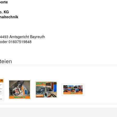
porte
o. KG
naltechnik
 4493 Amtsgericht Bayreuth
 oder 01607519848
teien