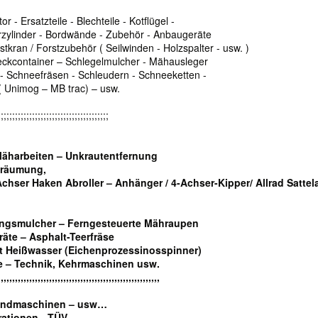
r - Ersatzteile - Blechteile - Kotflügel -
erzylinder - Bordwände - Zubehör - Anbaugeräte
ran / Forstzubehör ( Seilwinden - Holzspalter - usw. )
ckcontainer – Schlegelmulcher - Mähausleger
 - Schneefräsen - Schleudern - Schneeketten -
 Unimog – MB trac) – usw.
;;;;;;;;;;;;;;;;;;;;;;;;;;;;;;;;;;;;;;;
Mäharbeiten – Unkrautentfernung
eräumung,
chser Haken Abroller – Anhänger / 4-Achser-Kipper/ Allrad Sattela
ngsmulcher – Ferngesteuerte Mähraupen
äte – Asphalt-Teerfräse
t Heißwasser (Eichenprozessinosspinner)
e – Technik, Kehrmaschinen usw.
,,,,,,,,,,,,,,,,,,,,,,,,,,,,,,,,,,,,,,,,,,,,,,,,,,,,,,,,,
Landmaschinen – usw…
rationen - TÜV