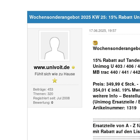
Wochensonderangebot 2025 KW 25: 15% Rabatt Uni
17.06.2025, 19:57
Wochensonderangebo
15% Rabatt auf Tande
Unimog U 403 / 406 / 4
www.univoit.de
MB trac 440 / 441 / 44
Fühlt sich wie zu Hause
Preis: 349,99 € Stck. 
Beiträge: 453
354,01 € inkl. 19% Mw
Themen: 320
weitere Info – Bestell
Registriert seit: Jul 2008
(Unimog Ersatzteile /
Bewertung:
0
Artikelnummer: 1319
;;;;;;;;;;;;;;;;;;;;;;;;;;;;;;;;;;;;;
Ersatzteile von A - Z 
mit Rabatt auf den Li
:::::::::::::::::::::::::::::::::::::