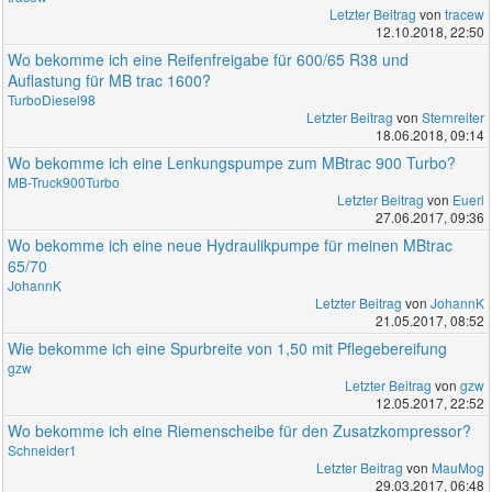
Letzter Beitrag
von
tracew
12.10.2018, 22:50
Wo bekomme ich eine Reifenfreigabe für 600/65 R38 und
Auflastung für MB trac 1600?
TurboDiesel98
Letzter Beitrag
von
Sternreiter
18.06.2018, 09:14
Wo bekomme ich eine Lenkungspumpe zum MBtrac 900 Turbo?
MB-Truck900Turbo
Letzter Beitrag
von
Euerl
27.06.2017, 09:36
Wo bekomme ich eine neue Hydraulikpumpe für meinen MBtrac
65/70
JohannK
Letzter Beitrag
von
JohannK
21.05.2017, 08:52
Wie bekomme ich eine Spurbreite von 1,50 mit Pflegebereifung
gzw
Letzter Beitrag
von
gzw
12.05.2017, 22:52
Wo bekomme ich eine Riemenscheibe für den Zusatzkompressor?
Schneider1
Letzter Beitrag
von
MauMog
29.03.2017, 06:48