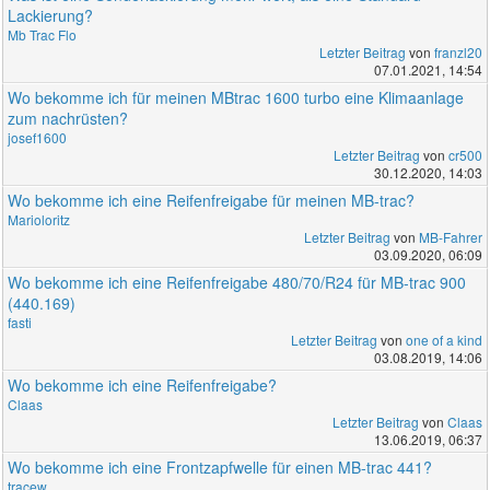
Lackierung?
Mb Trac Flo
Letzter Beitrag
von
franzl20
07.01.2021, 14:54
Wo bekomme ich für meinen MBtrac 1600 turbo eine Klimaanlage
zum nachrüsten?
josef1600
Letzter Beitrag
von
cr500
30.12.2020, 14:03
Wo bekomme ich eine Reifenfreigabe für meinen MB-trac?
Marioloritz
Letzter Beitrag
von
MB-Fahrer
03.09.2020, 06:09
Wo bekomme ich eine Reifenfreigabe 480/70/R24 für MB-trac 900
(440.169)
fasti
Letzter Beitrag
von
one of a kind
03.08.2019, 14:06
Wo bekomme ich eine Reifenfreigabe?
Claas
Letzter Beitrag
von
Claas
13.06.2019, 06:37
Wo bekomme ich eine Frontzapfwelle für einen MB-trac 441?
tracew