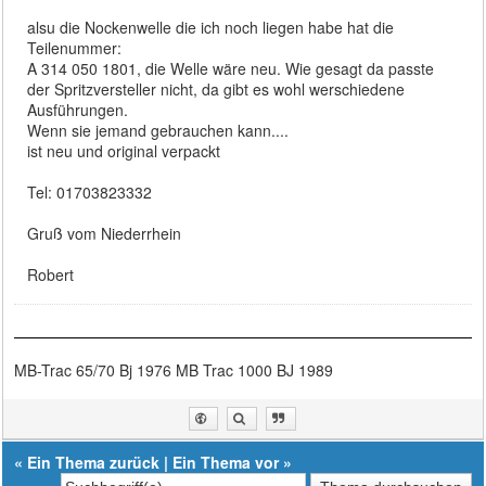
alsu die Nockenwelle die ich noch liegen habe hat die
Teilenummer:
A 314 050 1801, die Welle wäre neu. Wie gesagt da passte
der Spritzversteller nicht, da gibt es wohl werschiedene
Ausführungen.
Wenn sie jemand gebrauchen kann....
ist neu und original verpackt
Tel: 01703823332
Gruß vom Niederrhein
Robert
MB-Trac 65/70 Bj 1976 MB Trac 1000 BJ 1989
«
Ein Thema zurück
|
Ein Thema vor
»