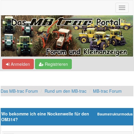
Anmelden
Registrieren
Das MB-trac Forum
Rund um den MB-trac
MB-trac Forum
Wo bekomme ich eine Nockenwelle für den
Baumstrukturmodus
OM314?