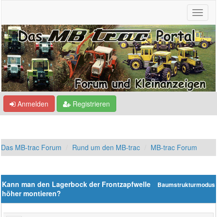
Anmelden
Registrieren
Das MB-trac Forum
Rund um den MB-trac
MB-trac Forum
Kann man den Lagerbock der Frontzapfwelle
Baumstrukturmodus
höher montieren?