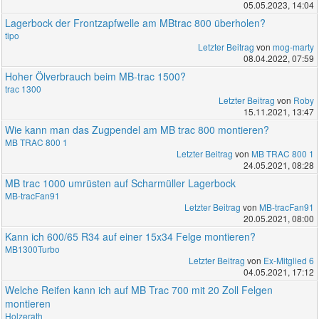
05.05.2023, 14:04
Lagerbock der Frontzapfwelle am MBtrac 800 überholen?
tipo
Letzter Beitrag
von
mog-marty
08.04.2022, 07:59
Hoher Ölverbrauch beim MB-trac 1500?
trac 1300
Letzter Beitrag
von
Roby
15.11.2021, 13:47
Wie kann man das Zugpendel am MB trac 800 montieren?
MB TRAC 800 1
Letzter Beitrag
von
MB TRAC 800 1
24.05.2021, 08:28
MB trac 1000 umrüsten auf Scharmüller Lagerbock
MB-tracFan91
Letzter Beitrag
von
MB-tracFan91
20.05.2021, 08:00
Kann ich 600/65 R34 auf einer 15x34 Felge montieren?
MB1300Turbo
Letzter Beitrag
von
Ex-Mitglied 6
04.05.2021, 17:12
Welche Reifen kann ich auf MB Trac 700 mit 20 Zoll Felgen
montieren
Holzerath