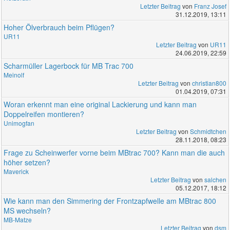
Letzter Beitrag
von
Franz Josef
31.12.2019, 13:11
Hoher Ölverbrauch beim Pflügen?
UR11
Letzter Beitrag
von
UR11
24.06.2019, 22:59
Scharmüller Lagerbock für MB Trac 700
Meinolf
Letzter Beitrag
von
christian800
01.04.2019, 07:31
Woran erkennt man eine original Lackierung und kann man
Doppelreifen montieren?
Unimogfan
Letzter Beitrag
von
Schmidtchen
28.11.2018, 08:23
Frage zu Scheinwerfer vorne beim MBtrac 700? Kann man die auch
höher setzen?
Maverick
Letzter Beitrag
von
salchen
05.12.2017, 18:12
Wie kann man den Simmering der Frontzapfwelle am MBtrac 800
MS wechseln?
MB-Matze
Letzter Beitrag
von
dsm