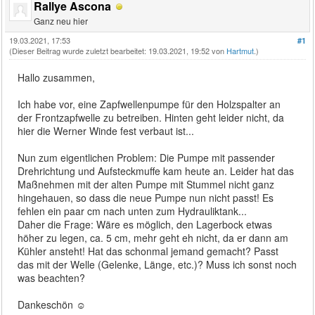
Rallye Ascona
Ganz neu hier
19.03.2021, 17:53
#1
(Dieser Beitrag wurde zuletzt bearbeitet: 19.03.2021, 19:52 von
Hartmut
.)
Hallo zusammen,
Ich habe vor, eine Zapfwellenpumpe für den Holzspalter an
der Frontzapfwelle zu betreiben. Hinten geht leider nicht, da
hier die Werner Winde fest verbaut ist...
Nun zum eigentlichen Problem: Die Pumpe mit passender
Drehrichtung und Aufsteckmuffe kam heute an. Leider hat das
Maßnehmen mit der alten Pumpe mit Stummel nicht ganz
hingehauen, so dass die neue Pumpe nun nicht passt! Es
fehlen ein paar cm nach unten zum Hydrauliktank...
Daher die Frage: Wäre es möglich, den Lagerbock etwas
höher zu legen, ca. 5 cm, mehr geht eh nicht, da er dann am
Kühler ansteht! Hat das schonmal jemand gemacht? Passt
das mit der Welle (Gelenke, Länge, etc.)? Muss ich sonst noch
was beachten?
Dankeschön ☺️