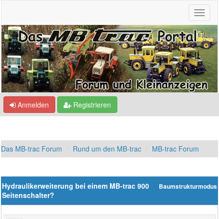
Anmelden
Registrieren
Das MB-trac Forum
Rund um den MB-trac
MB-trac Forum
Hydraulikerweiterung bei einem MB-trac 900
Baumstrukturmodus
Seitenschalter?