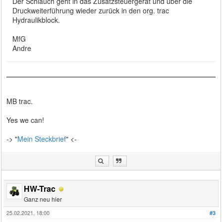
Der Schlauch geht in das Zusatzsteuergerät und über die
Druckweiterführung wieder zurück in den org. trac
Hydraulikblock.
MfG
Andre
MB trac.
Yes we can!
-> "
Mein Steckbrief
" <-
HW-Trac
Ganz neu hier
25.02.2021, 18:00
#3