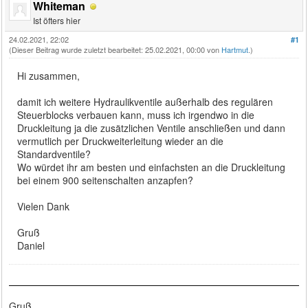
Whiteman
Ist öfters hier
24.02.2021, 22:02
#1
(Dieser Beitrag wurde zuletzt bearbeitet: 25.02.2021, 00:00 von
Hartmut
.)
Hi zusammen,
damit ich weitere Hydraulikventile außerhalb des regulären
Steuerblocks verbauen kann, muss ich irgendwo in die
Druckleitung ja die zusätzlichen Ventile anschließen und dann
vermutlich per Druckweiterleitung wieder an die
Standardventile?
Wo würdet ihr am besten und einfachsten an die Druckleitung
bei einem 900 seitenschalten anzapfen?
Vielen Dank
Gruß
Daniel
Gruß