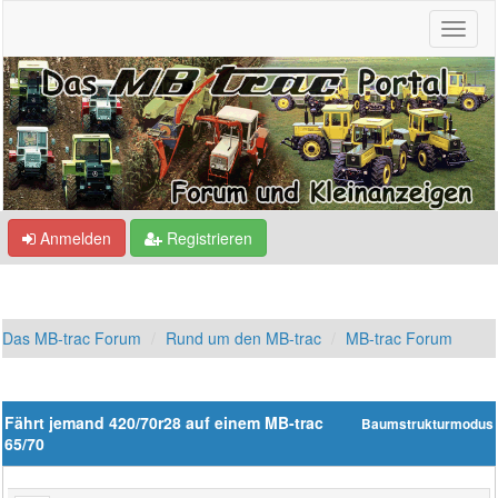
Anmelden
Registrieren
Das MB-trac Forum
Rund um den MB-trac
MB-trac Forum
Fährt jemand 420/70r28 auf einem MB-trac
Baumstrukturmodus
65/70