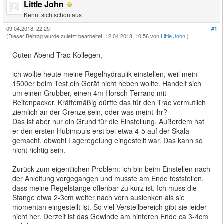
Little John
Kennt sich schon aus
09.04.2018, 22:25
#1
(Dieser Beitrag wurde zuletzt bearbeitet: 12.04.2018, 10:56 von
Little John
.)
Guten Abend Trac-Kollegen,
ich wollte heute meine Regelhydraulik einstellen, weil mein
1500er beim Test ein Gerät nicht heben wollte. Handelt sich
um einen Grubber, einen 4m Horsch Terrano mit
Reifenpacker. Kräftemäßig dürfte das für den Trac vermutlich
ziemlich an der Grenze sein, oder was meint ihr?
Das ist aber nur ein Grund für die Einstellung. Außerdem hat
er den ersten Hubimpuls erst bei etwa 4-5 auf der Skala
gemacht, obwohl Lageregelung eingestellt war. Das kann so
nicht richtig sein.
Zurück zum eigentlichen Problem: ich bin beim Einstellen nach
der Anleitung vorgegangen und musste am Ende feststellen,
dass meine Regelstange offenbar zu kurz ist. Ich muss die
Stange etwa 2-3cm weiter nach vorn auslenken als sie
momentan eingestellt ist. So viel Verstellbereich gibt sie leider
nicht her. Derzeit ist das Gewinde am hinteren Ende ca 3-4cm