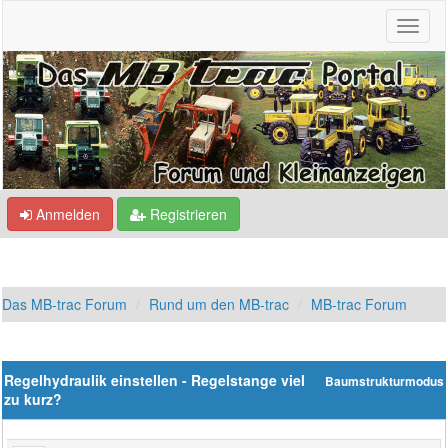
Anmelden
Registrieren
Das MB-trac Forum
Rund um den MB-trac
MB-trac Forum
Regelhydraulik einstellen - Regelstange viel
Baumstrukturmodus
zu kurz?