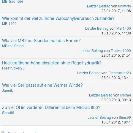
MB Trac Tobi
Letzter Beitrag
von
uniwirth
28.01.2017, 11:06
Wie kommt der viel zu hohe Wabcothylverbrauch zustande?
MB 1400
Letzter Beitrag
von
MB 1400
15.10.2015, 11:38
Wie viel MB trac-Stunden hat das Forum?
MBtrac Phipsi
Letzter Beitrag
von
Trucker1000
22.01.2015, 21:51
Heckkraftheberhöhe einstellen ohne Regelhydraulik?
Freetrucker23
Letzter Beitrag
von
Freetrucker23
26.04.2013, 13:41
Wie viel Seil passt auf eine Werner Winde?
Jannik
Letzter Beitrag
von
Michel
08.03.2013, 00:13
Zu viel Öl im vorderen Differential beim MBtrac 800?
Sims99
Letzter Beitrag
von
Sims99
16.04.2012, 18:41