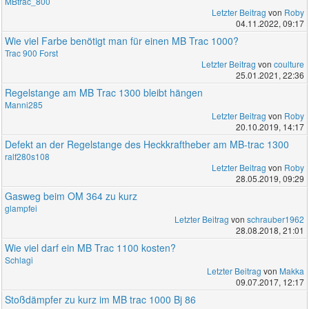
MBtrac_800
Letzter Beitrag
von
Roby
04.11.2022, 09:17
Wie viel Farbe benötigt man für einen MB Trac 1000?
Trac 900 Forst
Letzter Beitrag
von
coulture
25.01.2021, 22:36
Regelstange am MB Trac 1300 bleibt hängen
Manni285
Letzter Beitrag
von
Roby
20.10.2019, 14:17
Defekt an der Regelstange des Heckkraftheber am MB-trac 1300
ralf280s108
Letzter Beitrag
von
Roby
28.05.2019, 09:29
Gasweg beim OM 364 zu kurz
glampfei
Letzter Beitrag
von
schrauber1962
28.08.2018, 21:01
Wie viel darf ein MB Trac 1100 kosten?
Schlagi
Letzter Beitrag
von
Makka
09.07.2017, 12:17
Stoßdämpfer zu kurz im MB trac 1000 Bj 86