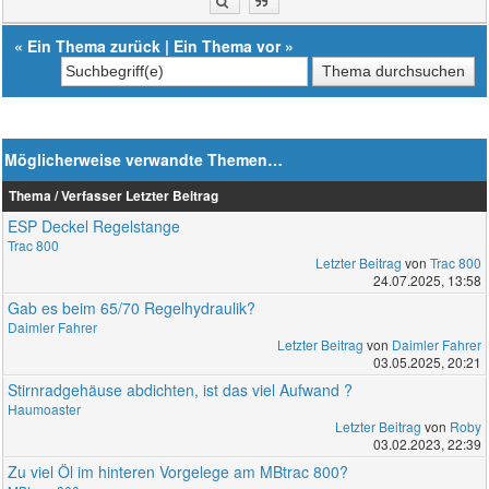
«
Ein Thema zurück
|
Ein Thema vor
»
Möglicherweise verwandte Themen…
Thema / Verfasser
Letzter Beitrag
ESP Deckel Regelstange
Trac 800
Letzter Beitrag
von
Trac 800
24.07.2025, 13:58
Gab es beim 65/70 Regelhydraulik?
Daimler Fahrer
Letzter Beitrag
von
Daimler Fahrer
03.05.2025, 20:21
Stirnradgehäuse abdichten, ist das viel Aufwand ?
Haumoaster
Letzter Beitrag
von
Roby
03.02.2023, 22:39
Zu viel Öl im hinteren Vorgelege am MBtrac 800?